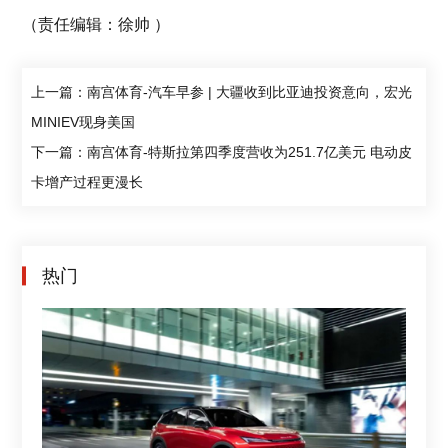
（责任编辑：徐帅 ）
上一篇：南宫体育-汽车早参 | 大疆收到比亚迪投资意向，宏光
MINIEV现身美国
下一篇：南宫体育-特斯拉第四季度营收为251.7亿美元 电动皮
卡增产过程更漫长
热门