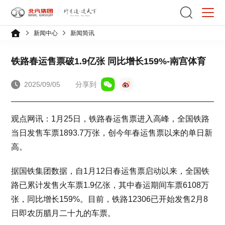
新闻中心
新闻简讯
铁路春运售票破1.9亿张 同比增长159%-南宫体育
2025/09/05
分享到
观点网讯：1月25日，铁路春运售票进入高峰，全国铁路
当日发售车票1893.7万张，创今年春运售票以来的单日新
高。
据国铁集团数据，自1月12日春运售票启动以来，全国铁
路已累计发售火车票1.9亿张，其中春运期间车票6108万
张，同比增长159%。目前，铁路12306已开始发售2月8
日即农历腊月二十九的车票。