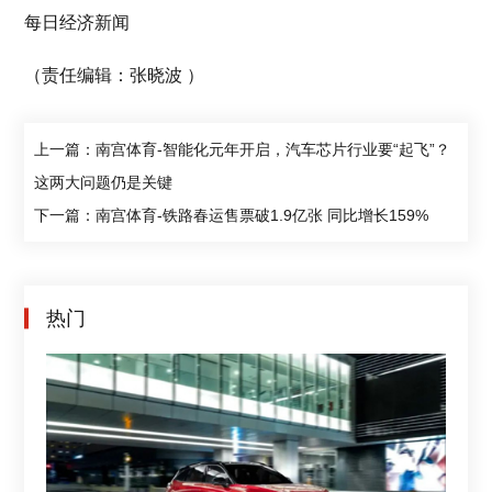
每日经济新闻
（责任编辑：张晓波 ）
上一篇：南宫体育-智能化元年开启，汽车芯片行业要“起飞”？
这两大问题仍是关键
下一篇：南宫体育-铁路春运售票破1.9亿张 同比增长159%
热门