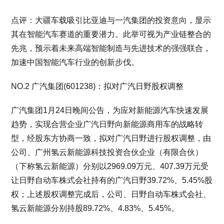
点评：大疆车载吸引比亚迪与一汽集团的投资意向，显示
其在智能汽车赛道的重要潜力。此举可视为产业链整合的
先兆，预示着未来高端智能制造与先进技术的强强联合，
加速中国智能汽车行业的创新步伐。
NO.2 广汽集团(601238)：拟对广汽日野股权调整
广汽集团1月24日晚间公告，为应对新能源汽车快速发展
趋势，实现合营企业广汽日野向新能源商用车的战略转
型，经股东方协商一致，拟对广汽日野进行股权调整，由
公司、广州氢云新能源科技投资合伙企业（有限合伙）
（下称氢云新能源）分别以2969.09万元、407.39万元受
让日野自动车株式会社持有的广汽日野39.72%、5.45%股
权；上述股权调整完成后，公司、日野自动车株式会社、
氢云新能源分别持股89.72%、4.83%、5.45%。