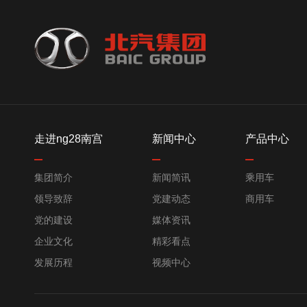
走进ng28南宫
新闻中心
产品中心
集团简介
新闻简讯
乘用车
领导致辞
党建动态
商用车
党的建设
媒体资讯
企业文化
精彩看点
发展历程
视频中心