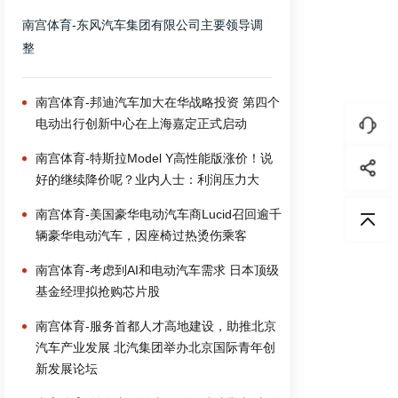
南宫体育-东风汽车集团有限公司主要领导调
整
南宫体育-邦迪汽车加大在华战略投资 第四个
电动出行创新中心在上海嘉定正式启动
南宫体育-特斯拉Model Y高性能版涨价！说
好的继续降价呢？业内人士：利润压力大
南宫体育-美国豪华电动汽车商Lucid召回逾千
辆豪华电动汽车，因座椅过热烫伤乘客
南宫体育-考虑到AI和电动汽车需求 日本顶级
基金经理拟抢购芯片股
南宫体育-服务首都人才高地建设，助推北京
汽车产业发展 北汽集团举办北京国际青年创
新发展论坛