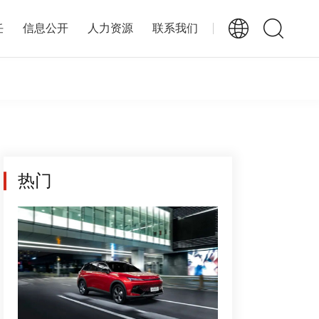
任
信息公开
人力资源
联系我们
热门