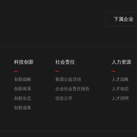
下属企业
科技创新
社会责任
人力资源
创新战略
集团公益活动
人才战略
创新体系
企业社会责任报告
人才动态
创新生态
信息公开
人才招聘
创新成果