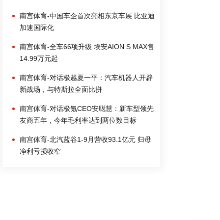
南宫体育-中国车企首次亮相东京车展 比亚迪
加速国际化
南宫体育-全车66项升级 埃安AION S MAX售
14.99万元起
南宫体育-对话极越夏一平：汽车机器人开辟
新战场，与特斯拉全面比拼
南宫体育-对话极氪CEO安聪慧：新车型领先
友商五年，今年毛利率达到两位数目标
南宫体育-北汽蓝谷1-9月营收93.1亿元 归母
净利亏损收窄