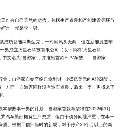
但代工也有自己天然的劣势，包括生产资质和产能建设等环节
者”之一就是李一男。
间就成功登陆纳斯达克，一时间风头无两。但在新能源造车
，李一男成立火星石科技有限公司（以下简称“火星石科
牌，中文名为“自游家”，并推出首款SUV车型——自游家
行业，自游家自始至终只拿到过一轮5亿美元的A轮融资，
。另一方面，自游家同样没有造车资质，后来，李一男找来了
雷。
，原本按照李一男的计划，自游家首款车型将在2022年3月
大乘汽车虽然拥有生产资质，但由于债务问题严重，在李一
资质。根据工信部当时的新规，对于停产24个月以上的新