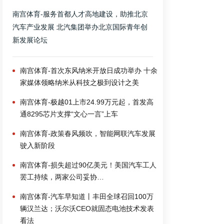
南宫体育-服务首都人才高地建设，助推北京
汽车产业发展 北汽集团举办北京国际青年创
新发展论坛
南宫体育-首次东风纳米开放日成功举办 十余
家媒体领略纳米从科技之极到设计之美
南宫体育-极越01上市24.99万元起，首发高
通8295芯片支撑“文心一言”上车
南宫体育-政策春风频吹，智能网联汽车发展
驶入新阶段
南宫体育-损失超过90亿美元！美国汽车工人
罢工持续，两家公司妥协…
南宫体育-汽车早知道丨丰田全球召回100万
辆汉兰达；沃尔沃CEO就固态电池技术发表
看法