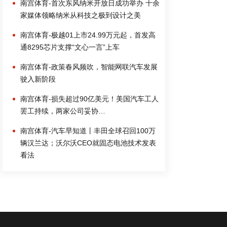
南宫体育-首次东风纳米开放日成功举办 十余
家媒体领略纳米从科技之极到设计之美
南宫体育-极越01上市24.99万元起，首发高
通8295芯片支撑“文心一言”上车
南宫体育-政策春风频吹，智能网联汽车发展
驶入新阶段
南宫体育-损失超过90亿美元！美国汽车工人
罢工持续，两家公司妥协…
南宫体育-汽车早知道丨丰田全球召回100万
辆汉兰达；沃尔沃CEO就固态电池技术发表
看法