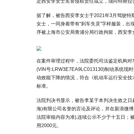
定西安李女士名誉侵权责任成立，须向特斯拉
据了解，被告西安李女士于2021年3月驾驶特
女士，一同身着带有“刹车失灵”字样服装，
序被上海市公安局青浦分局行政拘留，西安李
在案件审理过程中，法院委托司法鉴定机构对车
(VIN号:LRW3E7EA9LC013130)
动效能下降的情况，符合《机动车运行安全技
标准。
法院判决书显示，被告李某于本判决生效之日
海)有限公司名誉的言论及评论，并在新浪微博
法院审核内容为准),连续公示不少于十五日；
用2000元。