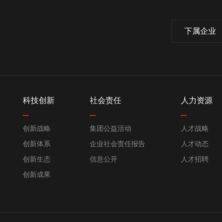
下属企业
科技创新
社会责任
人力资源
创新战略
集团公益活动
人才战略
创新体系
企业社会责任报告
人才动态
创新生态
信息公开
人才招聘
创新成果