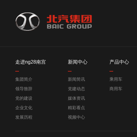
走进ng28南宫
新闻中心
产品中心
集团简介
新闻简讯
乘用车
领导致辞
党建动态
商用车
党的建设
媒体资讯
企业文化
精彩看点
发展历程
视频中心