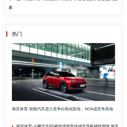
歉
热门
南宫体育-智能汽车进入竞争白热化阶段，NOA成竞争高地
南宫体育-小鹏汽车P5被指虚假宣传城市导航辅助驾驶 致车