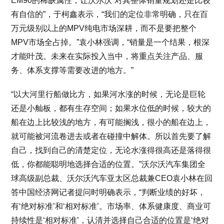
EM90的稀缺属性，让沃尔沃“对其整体销量规划还是比较
有自信的”，于柯鑫表示，“我们的定位非常明确，只在百
万元级别以上的MPV纯电市场深耕，而不是要把整个
MPV市场全占掉。”袁小林强调，“销量是一个结果，根深
才能叶茂。未来在实际投入当中，将重点关注产品、服
务、体系支撑等需要改进的地方。”
“以大河里行船做比方，如果河水涨的时候，无论是巨轮
还是小舢板，都有生存空间；如果水位低的时候，较大的
船在边上比较浅的地方，有可能搁浅，很小的船在边上，
就可能被河流卷进去或者在碰撞中解体。所以首先要了解
自己，找到自己的清楚定位，无论水涨得很高还是落得很
低，你都能聪明地选择合适的位置。”沃尔沃汽车集团全
球高级副总裁、沃尔沃汽车亚太区总裁兼CEO袁小林在回
答中国经济网记者提问时明确表示，“判断业绩的好坏，
有‘绝对标准’和‘相对标准’。市场率、体系健康度、商业可
持续性是‘相对标准’，认清并选择自己合适的位置是‘绝对