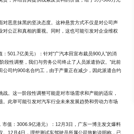
面对恶意抹黑的坚决态度。这种悬赏方式不仅是对公司声
业对公正和真相的重视。同时，这也可能引发对企业维权
值：501.7亿美元）：针对“广汽本田宣布裁员900人”的消
的阶段性调整，我们与劳务公司终止了人员派遣协议。”此前
田公司约900名合约工，由于产量正在减少，因此派遣合约
挑战。这一阶段性调整可能是对市场需求和产能的适应，
题。此举可能引发对汽车行业未来发展趋势和劳动力市场
元，市值：3006.9亿港元）：12月3日，广东一博主发文爆料
议。12月4日，理想测试车驾驶员所属公司致歉说明称，已