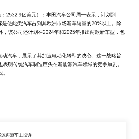
市值：2532.9亿美元）：丰田汽车公司周一表示，计划到
目标是使此类汽车占到其欧洲市场新车销量的20%以上。除
，该公司还计划在2024年和2025年推出两款新车型，包
池电动汽车，展示了其加速电动化转型的决心。这一战略旨
也表明传统汽车制造巨头在新能源汽车领域的竞争加剧。
伐。
能源再遭车主投诉