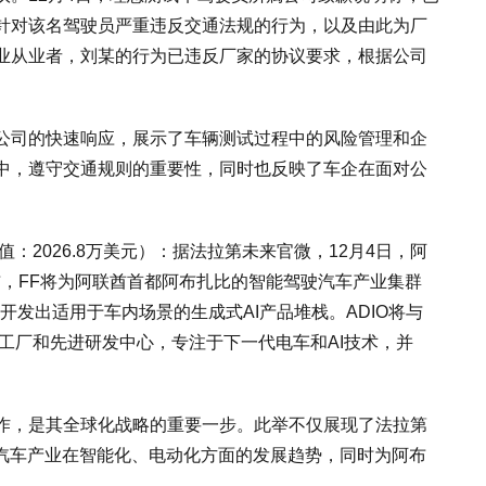
针对该名驾驶员严重违反交通法规的行为，以及由此为厂
业从业者，刘某的行为已违反厂家的协议要求，根据公司
公司的快速响应，展示了车辆测试过程中的风险管理和企
中，遵守交通规则的重要性，同时也反映了车企在面对公
。
市值：2026.8万美元）：据法拉第未来官微，12月4日，阿
布，FF将为阿联酋首都阿布扎比的智能驾驶汽车产业集群
F已开发出适用于车内场景的生成式AI产品堆栈。ADIO将与
工厂和先进研发中心，专注于下一代电车和AI技术，并
作，是其全球化战略的重要一步。此举不仅展现了法拉第
球汽车产业在智能化、电动化方面的发展趋势，同时为阿布