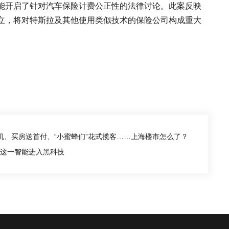
能开启了针对汽车保险计费公正性的法律讨论。此案反映
立，将对特斯拉及其他使用类似技术的保险公司构成重大
机、买房送首付、“小蜜蜂们”花式揽客……上海楼市怎么了？
配这一智能进入黑科技