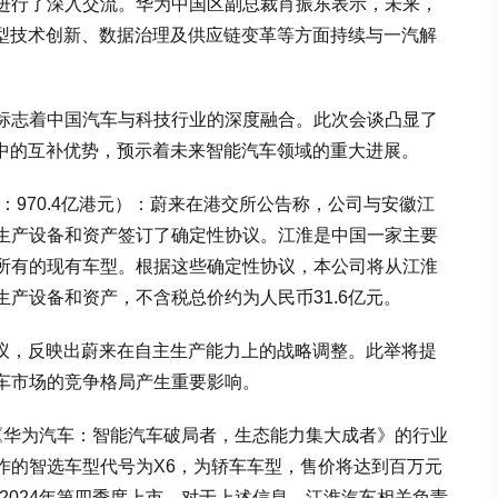
进行了深入交流。华为中国区副总裁肖振东表示，未来，
模型技术创新、数据治理及供应链变革等方面持续与一汽解
标志着中国汽车与科技行业的深度融合。此次会谈凸显了
革中的互补优势，预示着未来智能汽车领域的重大进展。
市值：970.4亿港元）：蔚来在港交所公告称，公司与安徽江
某些生产设备和资产签订了确定性协议。江淮是中国一家主要
所有的现有车型。根据这些确定性协议，本公司将从江淮
产设备和资产，不含税总价约为人民币31.6亿元。
协议，反映出蔚来在自主生产能力上的战略调整。此举将提
车市场的竞争格局产生重要影响。
题为《华为汽车：智能汽车破局者，生态能力集大成者》的行业
作的智选车型代号为X6，为轿车车型，售价将达到百万元
2024年第四季度上市。对于上述信息，江淮汽车相关负责