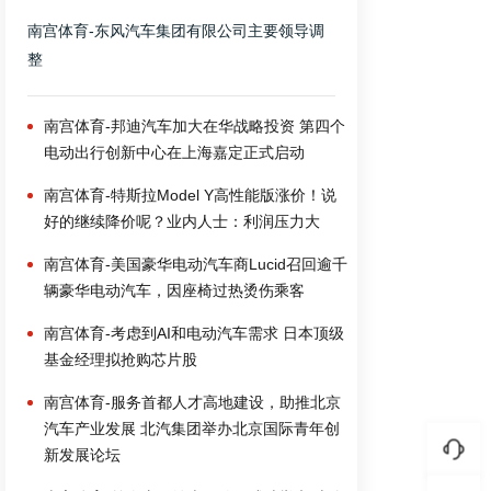
南宫体育-东风汽车集团有限公司主要领导调
整
南宫体育-邦迪汽车加大在华战略投资 第四个
电动出行创新中心在上海嘉定正式启动
南宫体育-特斯拉Model Y高性能版涨价！说
好的继续降价呢？业内人士：利润压力大
南宫体育-美国豪华电动汽车商Lucid召回逾千
辆豪华电动汽车，因座椅过热烫伤乘客
南宫体育-考虑到AI和电动汽车需求 日本顶级
基金经理拟抢购芯片股
南宫体育-服务首都人才高地建设，助推北京
汽车产业发展 北汽集团举办北京国际青年创
新发展论坛