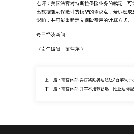
点评：美国法官对特斯拉保险业务的裁定，可
出数据驱动保险计费模型的争议点，若诉讼成
影响，并可能重新定义保险费用的计算方式。
每日经济新闻
（责任编辑：董萍萍 ）
上一篇：南宫体育-卖房奖励奥迪还送3台苹果手
下一篇：南宫体育-开车不用带钥匙，比亚迪标