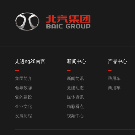
走进ng28南宫
新闻中心
产品中心
集团简介
新闻简讯
乘用车
领导致辞
党建动态
商用车
党的建设
媒体资讯
企业文化
精彩看点
发展历程
视频中心