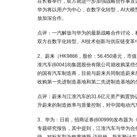
在长春举行，双方就进一步加强战略合作事宜
华为将以用户为中心，在数字化转型，AI大
放加深合作。
点评：一汽解放与华为的最新战略合作讨论，
双方在数字化转型、AI技术创新与供应链变
2、蔚来（HK9866，股价：56.450港元，
淮汽车(600418)集团股份有限公司就收购
的国有汽车制造商，目前与蔚来共同制造蔚来
收购第一先进制造基地和第二先进制造基地的生
点评：蔚来与江淮汽车的31.6亿元资产购置
升蔚来的制造效率与质量控制，对中国电动汽
3、华为：日前，招商证券(600999)发布
专题研究报告，其中提到，江淮汽车与华为合
级，对标车型为梅赛德斯-迈巴赫，新车预计在