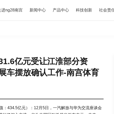
走进ng28南宫
新闻中心
产品中心
科技创新
社会责
1.6亿元受让江淮部分资
展车摆放确认工作-南宫体育
，市值：434.5亿元）：12月5日，一汽解放与华为交流座谈会