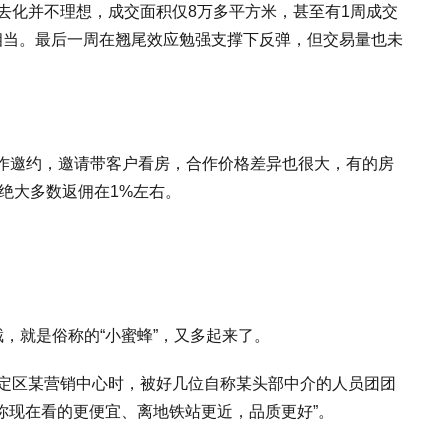
去化并不理想，成交面积仅8万多平方米，甚至有1周成交
相当。最后一周在翘尾效应勉强支撑下反弹，但交易量也未
作邀约，邀请带客户看房，合作价格差异也很大，有的房
，绝大多数返佣在1%左右。
截，就是俗称的“小蜜蜂”，又多起来了。
嘉定区某营销中心时，被好几位自称某头部中介的人员团团
比你现在看的更便宜、离地铁站更近，品质更好”。