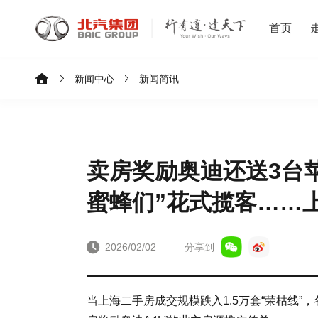
首页
新闻中心
新闻简讯
卖房奖励奥迪还送3台
蜜蜂们”花式揽客……
2026/02/02
分享到
当上海二手房成交规模跌入1.5万套“荣枯线”