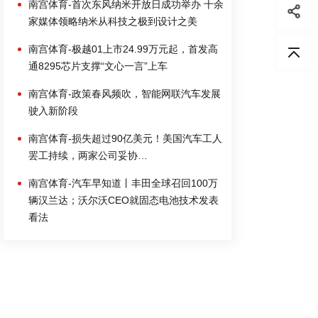
南宫体育-首次东风纳米开放日成功举办 十余
家媒体领略纳米从科技之极到设计之美
南宫体育-极越01上市24.99万元起，首发高
通8295芯片支撑“文心一言”上车
南宫体育-政策春风频吹，智能网联汽车发展
驶入新阶段
南宫体育-损失超过90亿美元！美国汽车工人
罢工持续，两家公司妥协…
南宫体育-汽车早知道丨丰田全球召回100万
辆汉兰达；沃尔沃CEO就固态电池技术发表
看法