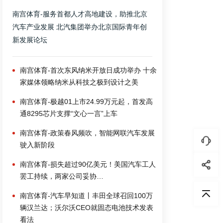
南宫体育-服务首都人才高地建设，助推北京
汽车产业发展 北汽集团举办北京国际青年创
新发展论坛
南宫体育-首次东风纳米开放日成功举办 十余
家媒体领略纳米从科技之极到设计之美
南宫体育-极越01上市24.99万元起，首发高
通8295芯片支撑“文心一言”上车
南宫体育-政策春风频吹，智能网联汽车发展
驶入新阶段
南宫体育-损失超过90亿美元！美国汽车工人
罢工持续，两家公司妥协…
南宫体育-汽车早知道丨丰田全球召回100万
辆汉兰达；沃尔沃CEO就固态电池技术发表
看法