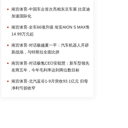
南宫体育-中国车企首次亮相东京车展 比亚迪
加速国际化
南宫体育-全车66项升级 埃安AION S MAX售
14.99万元起
南宫体育-对话极越夏一平：汽车机器人开辟
新战场，与特斯拉全面比拼
南宫体育-对话极氪CEO安聪慧：新车型领先
友商五年，今年毛利率达到两位数目标
南宫体育-北汽蓝谷1-9月营收93.1亿元 归母
净利亏损收窄