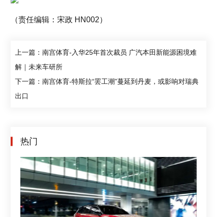
（责任编辑：宋政 HN002）
上一篇：南宫体育-入华25年首次裁员 广汽本田新能源困境难
解｜未来车研所
下一篇：南宫体育-特斯拉“罢工潮”蔓延到丹麦，或影响对瑞典
出口
热门