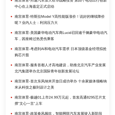
南宫体育-邦迪汽车加大在华战略投资 第四个电动出行创新
中心在上海嘉定正式启动
南宫体育-特斯拉Model Y高性能版涨价！说好的继续降价
呢？业内人士：利润压力大
南宫体育-美国豪华电动汽车商Lucid召回逾千辆豪华电动汽
车，因座椅过热烫伤乘客
南宫体育-考虑到AI和电动汽车需求 日本顶级基金经理拟抢
购芯片股
南宫体育-服务首都人才高地建设，助推北京汽车产业发展
北汽集团举办北京国际青年创新发展论坛
南宫体育-首次东风纳米开放日成功举办 十余家媒体领略纳
米从科技之极到设计之美
南宫体育-极越01上市24.99万元起，首发高通8295芯片支
撑“文心一言”上车
南宫体育-政策春风频吹，智能网联汽车发展驶入新阶段