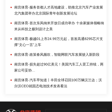
南宫体育-服务首都人才高地建设，助推北京汽车产业发展
北汽集团举办北京国际青年创新发展论坛
南宫体育-首次东风纳米开放日成功举办 十余家媒体领略纳
米从科技之极到设计之美
南宫体育-极越01上市24.99万元起，首发高通8295芯片支
撑“文心一言”上车
南宫体育-政策春风频吹，智能网联汽车发展驶入新阶段
南宫体育-损失超过90亿美元！美国汽车工人罢工持续，两
家公司妥协…
南宫体育-汽车早知道丨丰田全球召回100万辆汉兰达；沃
尔沃CEO就固态电池技术发表看法