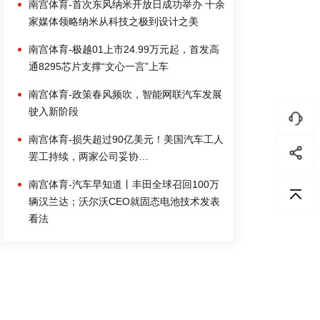
南宫体育-首次东风纳米开放日成功举办 十余
家媒体领略纳米从科技之极到设计之美
南宫体育-极越01上市24.99万元起，首发高
通8295芯片支撑“文心一言”上车
南宫体育-政策春风频吹，智能网联汽车发展
驶入新阶段
南宫体育-损失超过90亿美元！美国汽车工人
罢工持续，两家公司妥协…
南宫体育-汽车早知道丨丰田全球召回100万
辆汉兰达；沃尔沃CEO就固态电池技术发表
看法