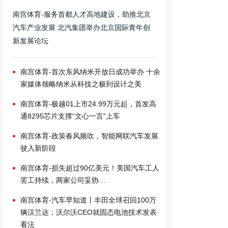
南宫体育-服务首都人才高地建设，助推北京
汽车产业发展 北汽集团举办北京国际青年创
新发展论坛
南宫体育-首次东风纳米开放日成功举办 十余
家媒体领略纳米从科技之极到设计之美
南宫体育-极越01上市24.99万元起，首发高
通8295芯片支撑“文心一言”上车
南宫体育-政策春风频吹，智能网联汽车发展
驶入新阶段
南宫体育-损失超过90亿美元！美国汽车工人
罢工持续，两家公司妥协…
南宫体育-汽车早知道丨丰田全球召回100万
辆汉兰达；沃尔沃CEO就固态电池技术发表
看法