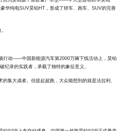
豪华纯电SUV昊铂HT，形成了轿车、跑车、SUV的完善
效。
展专项行动——中国新能源汽车第2000万辆下线活动上，昊铂
打破纪录的实践者，承载了独特的象征意义。
术的集大成者。但提起超跑，大众能想到的就是法拉利、
。
夜暨昊铂SSR上市交付盛典，中国第一超跑昊铂SSR正式量产