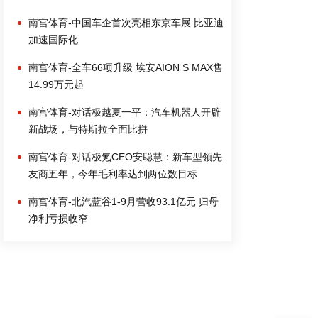
南宫体育-中国车企首次亮相东京车展 比亚迪
加速国际化
南宫体育-全车66项升级 埃安AION S MAX售
14.99万元起
南宫体育-对话极越夏一平：汽车机器人开辟
新战场，与特斯拉全面比拼
南宫体育-对话极氪CEO安聪慧：新车型领先
友商五年，今年毛利率达到两位数目标
南宫体育-北汽蓝谷1-9月营收93.1亿元 归母
净利亏损收窄