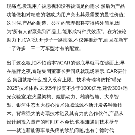
现痛点,发现用户被忽视和没有被满足的需求,然后为产品
功能做相对精准的增减,为用户突出其最需要的显性价值;
这时候,产品的制造、公司的管理都将变得格外简单,因
为“所有人都聚焦到产品上,能形成特种兵效应”。在方法论
助力下,iCAR迈开步子一路疾驰,不仅连推新车,而且在新车
上了许多二三十万车型才有的配置。
出手这么狠,怕不怕赔本?iCAR的谜底早就写在谜面上:早
在品牌之夜,奇瑞集团董事长尹同跃就现场表示,iCAR要什
么,集团就给什么,投入没有上限。技术奇瑞将依托“瑶光
2025”技术体系,未来5年投资不少于1000亿元,建设300+瑶
光实验室,在火星架构、鲲鹏动力、雄狮智舱、大卓智
驾、银河生态五大核心技术领域源源不断开发各种新技
术。背靠强大的奇瑞技术链及其有力的合作伙伴,产品从
设计到投入量产的时间并不会长,也很难遇到技术壁垒
——就连新能源车最头疼的续航问题,也有宁德时代