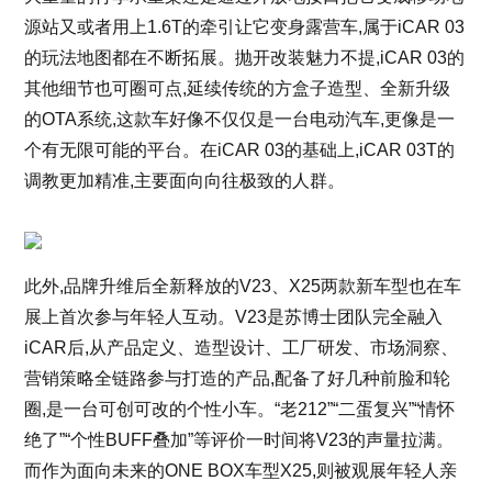
源站又或者用上1.6T的牵引让它变身露营车,属于iCAR 03
的玩法地图都在不断拓展。抛开改装魅力不提,iCAR 03的
其他细节也可圈可点,延续传统的方盒子造型、全新升级
的OTA系统,这款车好像不仅仅是一台电动汽车,更像是一
个有无限可能的平台。在iCAR 03的基础上,iCAR 03T的
调教更加精准,主要面向向往极致的人群。
此外,品牌升维后全新释放的V23、X25两款新车型也在车
展上首次参与年轻人互动。V23是苏博士团队完全融入
iCAR后,从产品定义、造型设计、工厂研发、市场洞察、
营销策略全链路参与打造的产品,配备了好几种前脸和轮
圈,是一台可创可改的个性小车。“老212”“二蛋复兴”“情怀
绝了”“个性BUFF叠加”等评价一时间将V23的声量拉满。
而作为面向未来的ONE BOX车型X25,则被观展年轻人亲