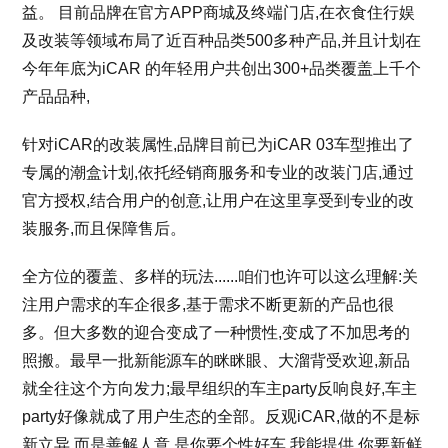
益。 目前品牌在官方APP商城及终端门店,在衣食住行娱
及改装等领域布局了近百种品类500多种产品,并且计划在
今年年底为iCAR 的年轻用户共创出300+品类覆盖上千个
产品品种,
针对iCAR的改装属性,品牌目前已为iCAR 03车型推出了
专属的潮盒计划,依托经销商服务和专业的改装门店,通过
官方授权,结合用户的创意,让用户在这里享受到专业的改
装服务,而且保障售后。
全方位的覆盖、多样的玩法......咱们也许可以这么理解:关
注用户需求的车企很多,基于需求不断更新的产品也很
多。但大多数的迎合变成了一种惯性,变成了不加思考的
照搬。最早一批新能源车的眯眯眼、大溜背受欢迎,新品
就全往这个方向发力;最早组织的车主party反响良好,车主
party好像就成了用户生态的全部。反观iCAR,做的不是标
新立异,而是善解人意,是你要个性好车,我能提供,你要新鲜