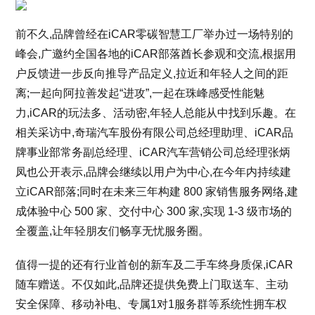
前不久,品牌曾经在iCAR零碳智慧工厂举办过一场特别的
峰会,广邀约全国各地的iCAR部落酋长参观和交流,根据用
户反馈进一步反向推导产品定义,拉近和年轻人之间的距
离;一起向阿拉善发起“进攻”,一起在珠峰感受性能魅
力,iCAR的玩法多、活动密,年轻人总能从中找到乐趣。在
相关采访中,奇瑞汽车股份有限公司总经理助理、iCAR品
牌事业部常务副总经理、iCAR汽车营销公司总经理张炳
凤也公开表示,品牌会继续以用户为中心,在今年内持续建
立iCAR部落;同时在未来三年构建 800 家销售服务网络,建
成体验中心 500 家、交付中心 300 家,实现 1-3 级市场的
全覆盖,让年轻朋友们畅享无忧服务圈。
值得一提的还有行业首创的新车及二手车终身质保,iCAR
随车赠送。不仅如此,品牌还提供免费上门取送车、主动
安全保障、移动补电、专属1对1服务群等系统性拥车权