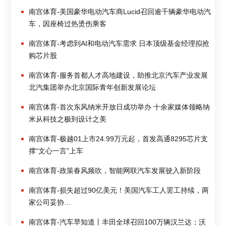
南宫体育-美国豪华电动汽车商Lucid召回逾千辆豪华电动汽
车，因座椅过热烫伤乘客
南宫体育-考虑到AI和电动汽车需求 日本顶级基金经理拟抢
购芯片股
南宫体育-服务首都人才高地建设，助推北京汽车产业发展
北汽集团举办北京国际青年创新发展论坛
南宫体育-首次东风纳米开放日成功举办 十余家媒体领略纳
米从科技之极到设计之美
南宫体育-极越01上市24.99万元起，首发高通8295芯片支
撑“文心一言”上车
南宫体育-政策春风频吹，智能网联汽车发展驶入新阶段
南宫体育-损失超过90亿美元！美国汽车工人罢工持续，两
家公司妥协…
南宫体育-汽车早知道丨丰田全球召回100万辆汉兰达；沃