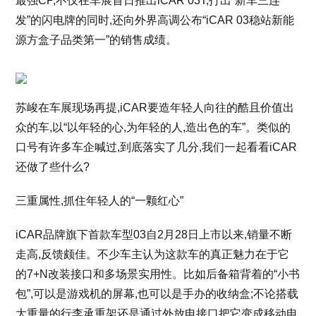
最强CP,不仅在车展首日推出iCAR 03T,打出“新车三连
发”的闪电牌的同时,还向外界高调公布“iCAR 03稳站新能
源方盒子品类第一”的销售成绩。
苏峻在车展现场再提,iCAR要造年轻人向往的酷且价值出
众的车,以“以年轻的心,为年轻的人,造出色的车”。类似的
口号有许多车企喊过,到底落实了几分,我们一起看看iCAR
还做了些什么?
三重属性,抓住年轻人的“一颗红心”
iCAR品牌旗下首款车型03自2月28日上市以来,销量不断
走高,反馈颇佳。不少车主认为这款车的真正魅力在于它
的7+N改装接口和多场景实用性。比如后备箱背着的“小书
包”,可以是游戏机的屏幕,也可以是手办的收纳盒;不论搭载
大重量的行李承重架还是通过外放电接口把它变成移动电