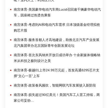
呢？业内人士：利润压力大
南宫体育-美国豪华电动汽车商Lucid召回逾千辆豪华电动汽
车，因座椅过热烫伤乘客
南宫体育-考虑到AI和电动汽车需求 日本顶级基金经理拟抢
购芯片股
南宫体育-服务首都人才高地建设，助推北京汽车产业发展
北汽集团举办北京国际青年创新发展论坛
南宫体育-首次东风纳米开放日成功举办 十余家媒体领略纳
米从科技之极到设计之美
南宫体育-极越01上市24.99万元起，首发高通8295芯片支
撑“文心一言”上车
南宫体育-政策春风频吹，智能网联汽车发展驶入新阶段
南宫体育-损失超过90亿美元！美国汽车工人罢工持续，两
家公司妥协…