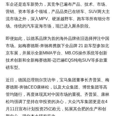
车企还是造车新势力，其竞争已遍布产品、技术、市场、
营销、资本等多个领域，产品品类已在轿车、SUV两大主
流市场之外，深入MPV、硬派越野车、跑车等所有细分市
场。传统的汽车蓝海市场，现已进入厮杀阶段。
即便如此，以德系品牌为首的海外品牌依旧选择押注中国
市场。如梅赛德斯-奔驰将携旗下全品牌 21 款车型参加北
京车展，并展示全新MMA平台、MB.OS操作系统等创新
技术创新和全新梅赛德斯-迈巴赫EQS纯电SUV等多款重
磅车型。
近日，德国总理朔尔茨访华，宝马集团董事长齐普策、梅
赛德斯-奔驰CEO康林松，以及大众集团、博世集团等高
管均随行，再度体现其对中国市场的重视。齐普策、康林
松均强调了坚持在华投资的决心，大众汽车集团更是在4
月11日宣布计划投资25亿欧元，拓展其合肥的生产和创