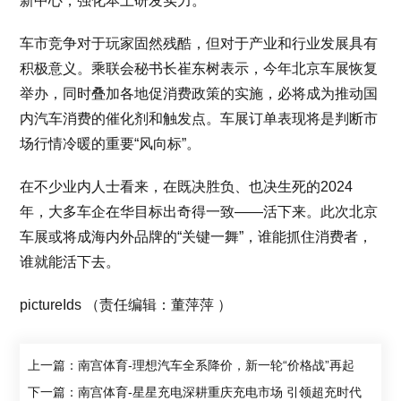
新中心，强化本土研发实力。
车市竞争对于玩家固然残酷，但对于产业和行业发展具有
积极意义。乘联会秘书长崔东树表示，今年北京车展恢复
举办，同时叠加各地促消费政策的实施，必将成为推动国
内汽车消费的催化剂和触发点。车展订单表现将是判断市
场行情冷暖的重要“风向标”。
在不少业内人士看来，在既决胜负、也决生死的2024
年，大多车企在华目标出奇得一致——活下来。此次北京
车展或将成海内外品牌的“关键一舞”，谁能抓住消费者，
谁就能活下去。
pictureIds （责任编辑：董萍萍 ）
上一篇：南宫体育-理想汽车全系降价，新一轮“价格战”再起
下一篇：南宫体育-星星充电深耕重庆充电市场 引领超充时代