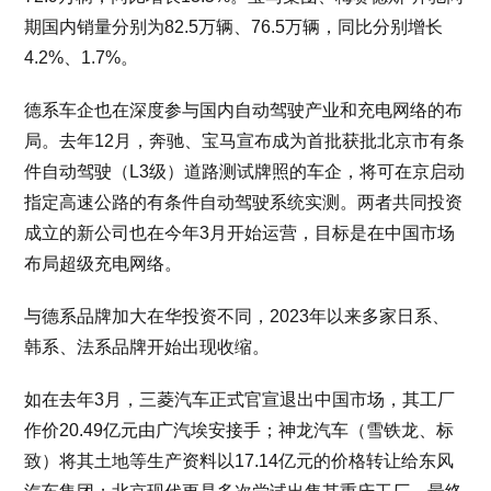
期国内销量分别为82.5万辆、76.5万辆，同比分别增长
4.2%、1.7%。
德系车企也在深度参与国内自动驾驶产业和充电网络的布
局。去年12月，奔驰、宝马宣布成为首批获批北京市有条
件自动驾驶（L3级）道路测试牌照的车企，将可在京启动
指定高速公路的有条件自动驾驶系统实测。两者共同投资
成立的新公司也在今年3月开始运营，目标是在中国市场
布局超级充电网络。
与德系品牌加大在华投资不同，2023年以来多家日系、
韩系、法系品牌开始出现收缩。
如在去年3月，三菱汽车正式官宣退出中国市场，其工厂
作价20.49亿元由广汽埃安接手；神龙汽车（雪铁龙、标
致）将其土地等生产资料以17.14亿元的价格转让给东风