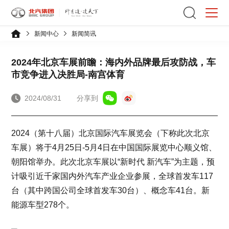
新闻中心
新闻简讯
2024年北京车展前瞻：海内外品牌最后攻防战，车
市竞争进入决胜局-南宫体育
2024/08/31
分享到
2024（第十八届）北京国际汽车展览会（下称此次北京
车展）将于4月25日-5月4日在中国国际展览中心顺义馆、
朝阳馆举办。此次北京车展以“新时代 新汽车”为主题，预
计吸引近千家国内外汽车产业企业参展，全球首发车117
台（其中跨国公司全球首发车30台）、概念车41台。新
能源车型278个。