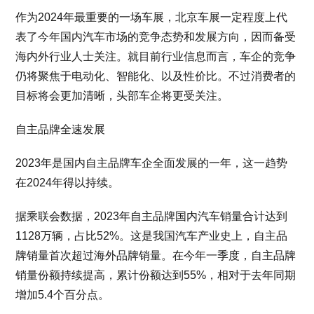
作为2024年最重要的一场车展，北京车展一定程度上代
表了今年国内汽车市场的竞争态势和发展方向，因而备受
海内外行业人士关注。就目前行业信息而言，车企的竞争
仍将聚焦于电动化、智能化、以及性价比。不过消费者的
目标将会更加清晰，头部车企将更受关注。
自主品牌全速发展
2023年是国内自主品牌车企全面发展的一年，这一趋势
在2024年得以持续。
据乘联会数据，2023年自主品牌国内汽车销量合计达到
1128万辆，占比52%。这是我国汽车产业史上，自主品
牌销量首次超过海外品牌销量。在今年一季度，自主品牌
销量份额持续提高，累计份额达到55%，相对于去年同期
增加5.4个百分点。