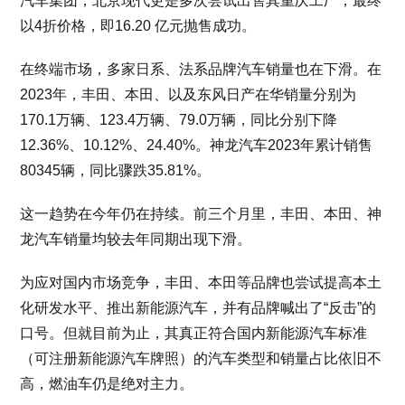
汽车集团；北京现代更是多次尝试出售其重庆工厂，最终
以4折价格，即16.20 亿元抛售成功。
在终端市场，多家日系、法系品牌汽车销量也在下滑。在
2023年，丰田、本田、以及东风日产在华销量分别为
170.1万辆、123.4万辆、79.0万辆，同比分别下降
12.36%、10.12%、24.40%。神龙汽车2023年累计销售
80345辆，同比骤跌35.81%。
这一趋势在今年仍在持续。前三个月里，丰田、本田、神
龙汽车销量均较去年同期出现下滑。
为应对国内市场竞争，丰田、本田等品牌也尝试提高本土
化研发水平、推出新能源汽车，并有品牌喊出了“反击”的
口号。但就目前为止，其真正符合国内新能源汽车标准
（可注册新能源汽车牌照）的汽车类型和销量占比依旧不
高，燃油车仍是绝对主力。