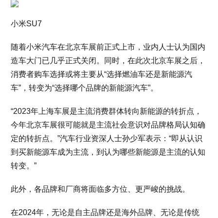
小米SU7
随着小米汽车在北京车展前正式上市，业内人士认为国内
造车大门已几乎正式关闭。同时，在此次北京车展之后，
消费者购车选择或将主要从“选择燃油车还是新能源汽
车”，转变为“选择哪个品牌的新能源汽车”。
“2023年上海车展是主流消费群体转向新能源的转折点，
今年北京车展很可能就是主流社会意识对品牌格局认知确
定的转折点。”汽车行业资深人士孙少军表示：“即从认识
到买新能源车成为主流，到认为哪些新能源是主流的认知
转变。”
此外，各品牌和厂商将面临多方位、更严峻的挑战。
在2024年，无论是自主品牌还是海外品牌、无论是传统