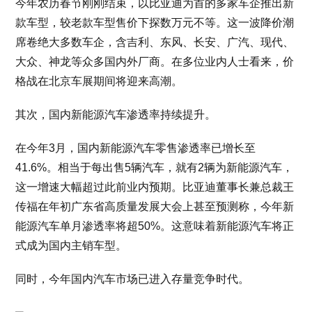
今年农历春节刚刚结束，以比亚迪为首的多家车企推出新
款车型，较老款车型售价下探数万元不等。这一波降价潮
席卷绝大多数车企，含吉利、东风、长安、广汽、现代、
大众、神龙等众多国内外厂商。在多位业内人士看来，价
格战在北京车展期间将迎来高潮。
其次，国内新能源汽车渗透率持续提升。
在今年3月，国内新能源汽车零售渗透率已增长至
41.6%。相当于每出售5辆汽车，就有2辆为新能源汽车，
这一增速大幅超过此前业内预期。比亚迪董事长兼总裁王
传福在年初广东省高质量发展大会上甚至预测称，今年新
能源汽车单月渗透率将超50%。这意味着新能源汽车将正
式成为国内主销车型。
同时，今年国内汽车市场已进入存量竞争时代。