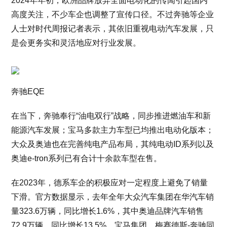
2024年年初，欧洲品牌放弃全面电动化的传闻引起国内
高度关注，不少车企也调整了宣传口径。不过奔驰等企业
人士对时代周报记者表示，其依旧重视电动汽车发展，只
是会更务实和灵活地应对行业发展。
奔驰EQE
在当下，奔驰奉行“油电双行”战略，同步推进燃油车和新
能源汽车发展；宝马多款主力车型已均推出电动化版本；
大众及奥迪也在完善纯电产品布局，其纯电动ID系列以及
奥迪e-tron系列已有合计十余款车型在售。
在2023年，德系车企的积极应对一定程度上避免了销量
下滑。官方数据显示，去年全年大众汽车集团在华汽车销
量323.6万辆，同比增长1.6%，其中奥迪品牌汽车销售
72.9万辆，同比增长13.5%。宝马集团、梅赛德斯-奔驰同