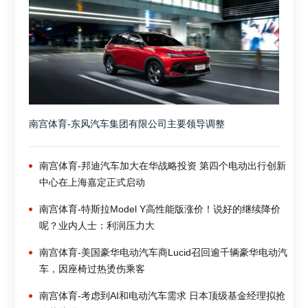
南宫体育-东风汽车集团有限公司主要领导调整
南宫体育-邦迪汽车加大在华战略投资 第四个电动出行创新
中心在上海嘉定正式启动
南宫体育-特斯拉Model Y高性能版涨价！说好的继续降价
呢？业内人士：利润压力大
南宫体育-美国豪华电动汽车商Lucid召回逾千辆豪华电动汽
车，因座椅过热烫伤乘客
南宫体育-考虑到AI和电动汽车需求 日本顶级基金经理拟抢