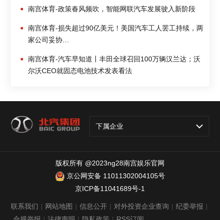
南宫体育-政策春风频吹，智能网联汽车发展驶入新阶段
南宫体育-损失超过90亿美元！美国汽车工人罢工持续，两
家公司妥协…
南宫体育-汽车早知道丨丰田全球召回100万辆汉兰达；沃
尔沃CEO就固态电池技术发表看法
下属企业
版权所有 @2023ng28南宫娱乐官网
京公网安备 11011302004105号
京ICP备11041689号-1
联系我们
|
网站地图
|
信息公开
|
对外投资企业查询
|
纪委举报
|
合规举报
|
法律声明
|
隐私政策
|
RSS订阅