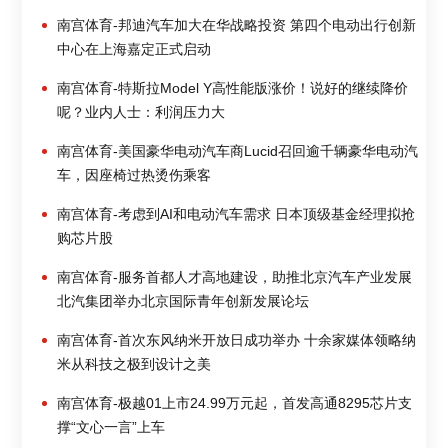
南宫体育-邦迪汽车加大在华战略投资 第四个电动出行创新
中心在上海嘉定正式启动
南宫体育-特斯拉Model Y高性能版涨价！说好的继续降价
呢？业内人士：利润压力大
南宫体育-美国豪华电动汽车商Lucid召回逾千辆豪华电动汽
车，因座椅过热烫伤乘客
南宫体育-考虑到AI和电动汽车需求 日本顶级基金经理拟抢
购芯片股
南宫体育-服务首都人才高地建设，助推北京汽车产业发展
北汽集团举办北京国际青年创新发展论坛
南宫体育-首次东风纳米开放日成功举办 十余家媒体领略纳
米从科技之极到设计之美
南宫体育-极越01上市24.99万元起，首发高通8295芯片支
撑“文心一言”上车