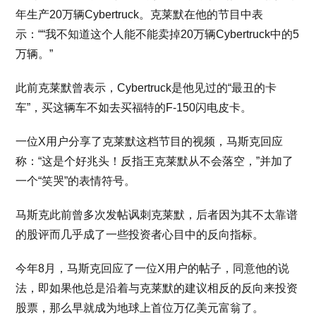
年生产20万辆Cybertruck。克莱默在他的节目中表
示：““我不知道这个人能不能卖掉20万辆Cybertruck中的5
万辆。”
此前克莱默曾表示，Cybertruck是他见过的“最丑的卡
车”，买这辆车不如去买福特的F-150闪电皮卡。
一位X用户分享了克莱默这档节目的视频，马斯克回应
称：“这是个好兆头！反指王克莱默从不会落空，”并加了
一个“笑哭”的表情符号。
马斯克此前曾多次发帖讽刺克莱默，后者因为其不太靠谱
的股评而几乎成了一些投资者心目中的反向指标。
今年8月，马斯克回应了一位X用户的帖子，同意他的说
法，即如果他总是沿着与克莱默的建议相反的反向来投资
股票，那么早就成为地球上首位万亿美元富翁了。