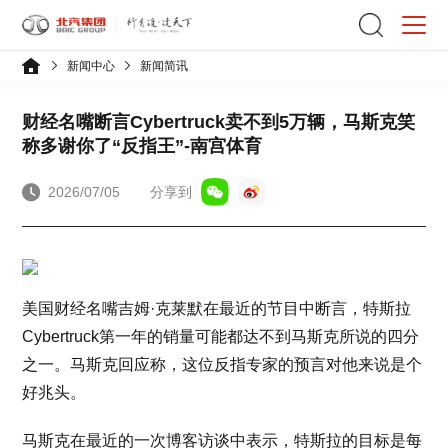
新闻中心
新闻简讯
财经名嘴断言Cybertruck卖不到5万辆，马斯克笑
称多谢你了“反指王”-南宫体育
2026/07/05
分享到
美国财经名嘴吉姆·克莱默在最近的节目中断言，特斯拉
Cybertruck第一年的销量可能都达不到马斯克所说的四分
之一。马斯克回应称，这位反指专家的预言对他来说是个
好兆头。
马斯克在最近的一次博客访谈中表示，特斯拉的目标是每