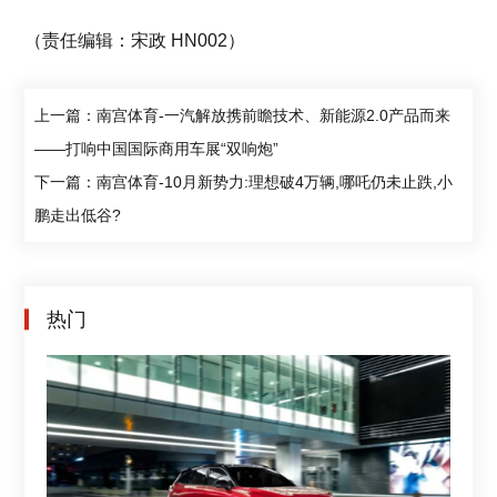
（责任编辑：宋政 HN002）
上一篇：南宫体育-一汽解放携前瞻技术、新能源2.0产品而来
——打响中国国际商用车展“双响炮”
下一篇：南宫体育-10月新势力:理想破4万辆,哪吒仍未止跌,小
鹏走出低谷?
热门