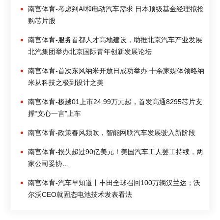
南宫体育-考虑到AI和电动汽车需求 日本顶级基金经理拟抢
购芯片股
南宫体育-服务首都人才高地建设，助推北京汽车产业发展
北汽集团举办北京国际青年创新发展论坛
南宫体育-首次东风纳米开放日成功举办 十余家媒体领略纳
米从科技之极到设计之美
南宫体育-极越01上市24.99万元起，首发高通8295芯片支
撑“文心一言”上车
南宫体育-政策春风频吹，智能网联汽车发展驶入新阶段
南宫体育-损失超过90亿美元！美国汽车工人罢工持续，两
家公司妥协…
南宫体育-汽车早知道丨丰田全球召回100万辆汉兰达；沃
尔沃CEO就固态电池技术发表看法