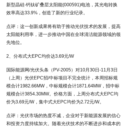
新型晶硅-钙钛矿叠层太阳能(000591)电池，其光电转换
效率高达33.9%，创造了新的行业纪录。
点评：这一创新成果将有助于推动光伏技术的发展，提高
太阳能利用率，进一步推动中国在全球清洁能源领域的领
先地位。
2、分布式大EPC均价达3.69元/W
国际能源网/光伏头条（PV-2005）对10月30日-11月3日
（上周）光伏EPC招/中标项目不完全统计，本周招标规
模合计1982.66MW，中标规模合计1871.64MW，招中标
规模合计3854.30MW。价格方面，上周分布式大EPC均
价为3.69元/W，集中式大EPC均价为2.72元/W。
点评：光伏市场的热度不减，企业对于新能源发展的信心
和投资力度持续加大。随着光伏技术的不断进步和成本的