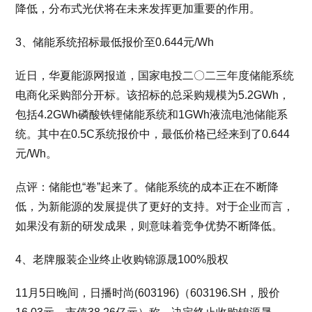
降低，分布式光伏将在未来发挥更加重要的作用。
3、储能系统招标最低报价至0.644元/Wh
近日，华夏能源网报道，国家电投二〇二三年度储能系统
电商化采购部分开标。该招标的总采购规模为5.2GWh，
包括4.2GWh磷酸铁锂储能系统和1GWh液流电池储能系
统。其中在0.5C系统报价中，最低价格已经来到了0.644
元/Wh。
点评：储能也“卷”起来了。储能系统的成本正在不断降
低，为新能源的发展提供了更好的支持。对于企业而言，
如果没有新的研发成果，则意味着竞争优势不断降低。
4、老牌服装企业终止收购锦源晟100%股权
11月5日晚间，日播时尚(603196)（603196.SH，股价