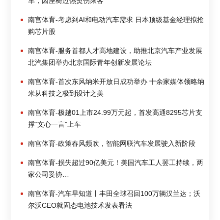
车，因座椅过热烫伤乘客
南宫体育-考虑到AI和电动汽车需求 日本顶级基金经理拟抢
购芯片股
南宫体育-服务首都人才高地建设，助推北京汽车产业发展
北汽集团举办北京国际青年创新发展论坛
南宫体育-首次东风纳米开放日成功举办 十余家媒体领略纳
米从科技之极到设计之美
南宫体育-极越01上市24.99万元起，首发高通8295芯片支
撑“文心一言”上车
南宫体育-政策春风频吹，智能网联汽车发展驶入新阶段
南宫体育-损失超过90亿美元！美国汽车工人罢工持续，两
家公司妥协…
南宫体育-汽车早知道丨丰田全球召回100万辆汉兰达；沃
尔沃CEO就固态电池技术发表看法