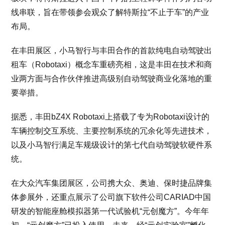
线串联，旨在带领参会观众了解特斯拉“不止于车”的产业
布局。
在丰田展区，小马智行与丰田合作的首款纯电自动驾驶出
租车（Robotaxi）概念车重磅亮相，这是丰田在技术和商
业两方面与合作伙伴推进高级别自动驾驶商业化落地的重
要举措。
据悉，丰田bZ4X Robotaxi上搭载了专为Robotaxi设计的
车辆控制交互系统、主要控制系统的冗余化等先进技术，
以及小马智行满足车规级设计的第七代自动驾驶软硬件系
统。
在大众汽车集团展区，公司携大众、奥迪、保时捷品牌集
体参展外，还重点展示了公司旗下软件公司CARIAD中国
研发的智能座舱模拟器第一代试验机“元创魔方”。今年年