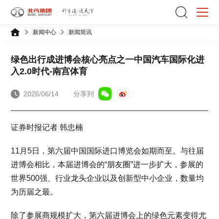
新闻中心
新闻简讯
绿色出行成进博会核心亮点之一中国汽车国际化进
入2.0时代-南宫体育
2026/06/14
分享到
证券时报记者 韩忠楠
11月5日，第六届中国国际进口博览会如期而至。与往届
进博会相比，本届进博会的“朋友圈”进一步扩大，参展的
世界500强、行业龙头企业以及创新型中小企业，数量均
为历届之最。
除了参展商规模扩大，第六届进博会上的绿色元素变得尤