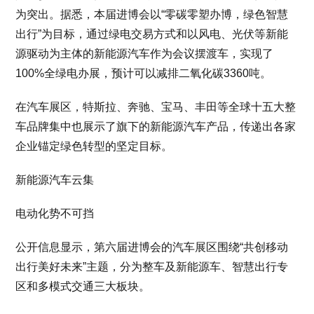
为突出。据悉，本届进博会以“零碳零塑办博，绿色智慧
出行”为目标，通过绿电交易方式和以风电、光伏等新能
源驱动为主体的新能源汽车作为会议摆渡车，实现了
100%全绿电办展，预计可以减排二氧化碳3360吨。
在汽车展区，特斯拉、奔驰、宝马、丰田等全球十五大整
车品牌集中也展示了旗下的新能源汽车产品，传递出各家
企业锚定绿色转型的坚定目标。
新能源汽车云集
电动化势不可挡
公开信息显示，第六届进博会的汽车展区围绕“共创移动
出行美好未来”主题，分为整车及新能源车、智慧出行专
区和多模式交通三大板块。