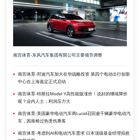
南宫体育-东风汽车集团有限公司主要领导调整
南宫体育-邦迪汽车加大在华战略投资 第四个电动出行创新
中心在上海嘉定正式启动
南宫体育-特斯拉Model Y高性能版涨价！说好的继续降价
呢？业内人士：利润压力大
南宫体育-美国豪华电动汽车商Lucid召回逾千辆豪华电动汽
车，因座椅过热烫伤乘客
南宫体育-考虑到AI和电动汽车需求 日本顶级基金经理拟抢