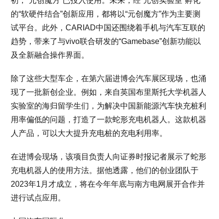
初，“元创魔方”已投入使用。未来，经“元创实验室”孵化
的“软硬件结合”创新应用，都将以“元创魔方”作为主要测
试平台。此外，CARIAD中国还围绕着手机与汽车互联的
趋势，带来了与vivo联合研发的“Gamebase”创新功能以
及全新融合操作界面。
除了这些大型车企，在第六届进博会汽车展区现场，也涌
现了一批新创企业。例如，来自英国布里斯托大学机器人
实验室的海归留学生们，为解决中国新能源汽车快充桩利
用率偏低的问题，打造了一款蛇形充电机器人。这款机器
人产品，可以大大提升充电桩的充电利用率。
在进博会现场，该项目负责人向证券时报记者展示了蛇形
充电机器人的使用方法。据他透露，他们的创业团队于
2023年1月才成立，将在今年年底与南方电网展开合作并
进行试点应用。