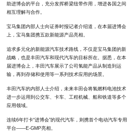
助进博会的平台，充分发挥桥梁纽带作用，增进各国之间
相互理解与合作。
宝马集团内部人士向证券时报记者介绍道，在本届进博会
上，宝马集团携五款新能源产品亮相。
追求多元化的新能源汽车技术路线，不仅是宝马集团的新
战略，也是丰田汽车和现代汽车的目标所在。据悉，在本
届进博会上，丰田汽车展示了公司氢能产品从制造到运
输，再到存储和使用等一系列技术应用的场景。
丰田汽车的内部人士介绍，未来丰田会将氢燃料电池技术
进一步运用到公交车、卡车、工程机械、船和铁道等多个
应用领域。
连续6年打卡“进博会”的现代汽车，则携首个电动汽车专用
平台——E-GMP亮相。