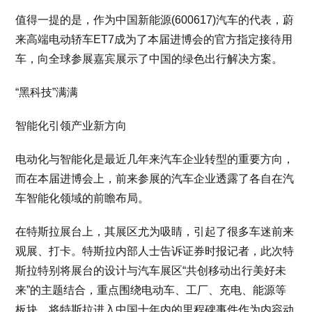
值得一提的是，作为中国新能源(600617)汽车的代表，蔚
来高端电动轿车ET7成为了本届进博会的官方指定接待用
车，向全球参展嘉宾展示了中国的绿色出行解决方案。
“黑科技”满满
智能化引领产业新方向
电动化与智能化是最近几年来汽车企业转型的重要方向，
而在本届进博会上，前来参展的汽车企业透露了各自在汽
车智能化领域的前瞻布局。
在特斯拉展台上，其展区尤为吸睛，引起了很多车迷前来
观展、打卡。特斯拉内部人士告诉证券时报记者，此次特
斯拉特别将展台的设计与汽车展区“共创移动出行美好未
来”的主题结合，重点围绕电动车、工厂、充电、能源等
板块，将特斯拉进入中国十年内的里程碑事件作为内容动