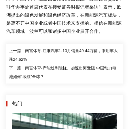
驻华办事处首席代表在接受证券时报记者采访时表示，欧
洲提出的绿色发展和绿色经济改革，在新能源汽车板块，
是离不开中国企业或者中国技术来支撑的。相信在新能源
汽车领域，波兰可以和诸多中国企业展开合作。
上一篇：南宫体育-江淮汽车1-10月销量49.44万辆，乘用车大
涨24.62%
下一篇：南宫体育-产能过剩隐忧、加速出海受阻 中国动力电
池如何“续航”全球？
热门