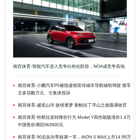
南宫体育-智能汽车进入竞争白热化阶段，NOA成竞争高地
南宫体育-小鹏汽车P5被指虚假宣传城市导航辅助驾驶 致车
主多花数万元、引集体投诉
南宫体育-越览山河 纵情逐梦 新帕拉丁寻山之旅圆满收官
南宫体育-特斯拉逆转降价行为 Model Y高性能版涨价1.4万
中国售价调回363900元
南宫体育-90后反向带娃第一车，AION S MAX上市14.99万