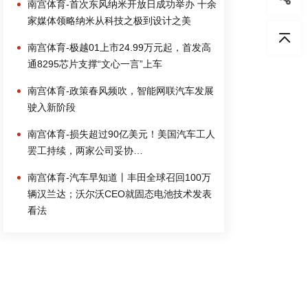
南宫体育-首次东风纳米开放日成功举办 十余
家媒体领略纳米从科技之极到设计之美
南宫体育-极越01上市24.99万元起，首发高
通8295芯片支撑“文心一言”上车
南宫体育-政策春风频吹，智能网联汽车发展
驶入新阶段
南宫体育-损失超过90亿美元！美国汽车工人
罢工持续，两家公司妥协…
南宫体育-汽车早知道丨丰田全球召回100万
辆汉兰达；沃尔沃CEO就固态电池技术发表
看法