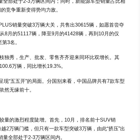
销量全部处于2-3万辆区间内；同时，新能源车型销量占比相
间的竞争重新变得势均力敌。
元PLUS销量突破3万辆大关，共售出30615辆，如愿首尝夺
从8月的51117辆，降至9月的41428辆，再到10月的仅
至第3名。
一枝独秀，生产、批发、零售齐齐迎来同环比双增长。其
0.6万辆，同比增长19.3%。
呈现“五五开”的局面。分国别来看，中国品牌共有7款车型
V依然无缘前十。
较量的激烈程度陡增。首先，10月，排名前十SUV销
越2万辆门槛，但只有一款车型突破3万辆，由此“挤压”出
销量全部处于2-3万辆区间内。