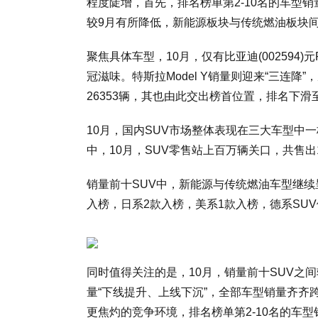
程度陡增，首先，排名榜单第2-10名的车型
较9月有所降低，新能源板块与传统燃油板块
聚焦具体车型，10月，仅有比亚迪(002594)
冠滋味。特斯拉Model Y销量则迎来“三连降”，
26353辆，其也由此交出榜首位置，排名下滑
10月，国内SUV市场整体表现在三大车型中
中，10月，SUV零售站上百万辆关口，共售出10
销量前十SUV中，新能源与传统燃油车型继续
入榜，日系2款入榜，美系1款入榜，德系SU
同时值得关注的是，10月，销量前十SUV之间
量“下线提升、上线下沉”，全部车型销量齐齐跨
更焦灼的竞争环境，排名榜单第2-10名的车型