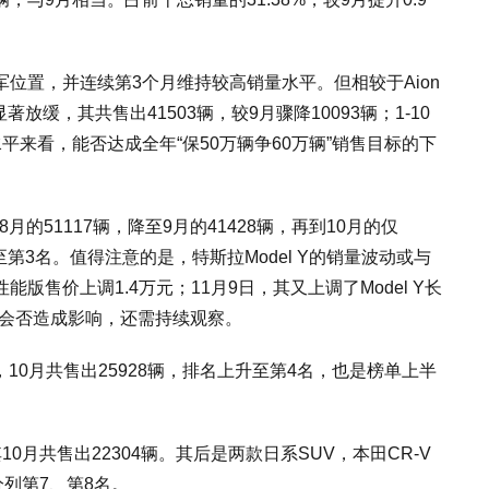
回亚军位置，并连续第3个月维持较高销量水平。但相较于Aion
放缓，其共售出41503辆，较9月骤降10093辆；1-10
水平来看，能否达成全年“保50万辆争60万辆”销售目标的下
8月的51117辆，降至9月的41428辆，再到10月的仅
第3名。值得注意的是，特斯拉Model Y的销量波动或与
性能版售价上调1.4万元；11月9日，其又上调了Model Y长
现会否造成影响，还需持续观察。
10月共售出25928辆，排名上升至第4名，也是榜单上半
10月共售出22304辆。其后是两款日系SUV，本田CR-V
分列第7、第8名。