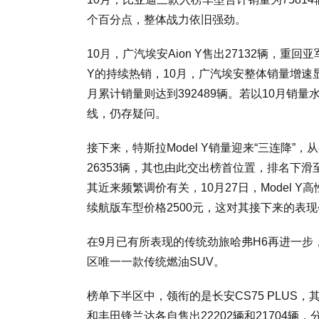
个百分点，整体战力依旧强劲。
10月，广汽埃安Aion Y售出27132辆，重
Y的持续热销，10月，广汽埃安整体销量增速显著
月累计销量则达到392489辆。若以10月销量
线，仍存疑问。
接下来，特斯拉Model Y销量迎来“三连降”，从
26353辆，其也由此交出榜首位置，排名下滑至
其近来频繁调价有关，10月27日，Model Y高
续航版车型价格2500元，这对其接下来的表
在9月已有所表现的传统劲旅哈弗H6再进一步，
区唯一一款传统燃油SUV。
榜单下半区中，领衔的是长安CS75 PLUS，其
和丰田锋兰达各自售出22202辆和21704辆，