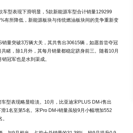
车型表现下滑明显，5款新能源车型合计销量129299
7.77%有所降低，新能源板块与传统燃油板块间的竞争重新变
S销量突破3万辆大关，其共售出30615辆，如愿首尝夺冠
目共睹，除1月外，其每月销量都稳定跻身前三。随着10月
V月销冠军也是水到渠成。
型表现略显暗淡。10月，比亚迪宋PLUS DM-i售出
滑1名至第5名。宋Pro DM-i销量虽较9月小幅增加552
名。
，与9月相当。占前十总销量的31.38%，较9月提升0.9