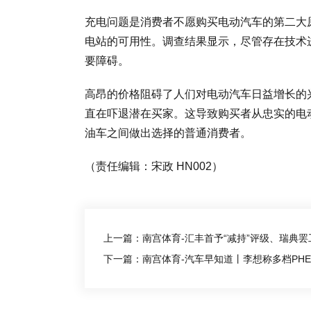
充电问题是消费者不愿购买电动汽车的第二大原
电站的可用性。调查结果显示，尽管存在技术
要障碍。
高昂的价格阻碍了人们对电动汽车日益增长的
直在吓退潜在买家。这导致购买者从忠实的电
油车之间做出选择的普通消费者。
（责任编辑：宋政 HN002）
上一篇：南宫体育-汇丰首予“减持”评级、瑞典罢工不
下一篇：南宫体育-汽车早知道丨李想称多档PHE