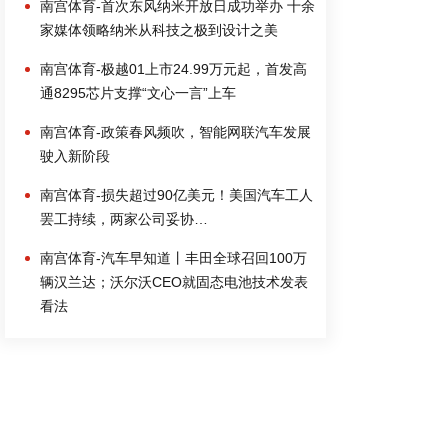
南宫体育-首次东风纳米开放日成功举办 十余
家媒体领略纳米从科技之极到设计之美
南宫体育-极越01上市24.99万元起，首发高
通8295芯片支撑“文心一言”上车
南宫体育-政策春风频吹，智能网联汽车发展
驶入新阶段
南宫体育-损失超过90亿美元！美国汽车工人
罢工持续，两家公司妥协…
南宫体育-汽车早知道丨丰田全球召回100万
辆汉兰达；沃尔沃CEO就固态电池技术发表
看法