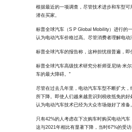
根据最近的一项调查，尽管技术进步和车型可
潜在买家。
标普全球汽车（S P Global Mobility
认为电动汽车价格过高。尽管消费者理解电动
标普全球汽车的报告称，这种担忧很普遍，即
标普全球汽车高级技术研究分析师亚尼纳·米尔斯（
车的最大障碍。”
尽管在过去几年里，电动汽车车型不断扩大，
所下降。即使人们越来越意识到税收抵免的好
认为电动汽车技术已经为大众市场做好了准备
只有42%的人考虑在下次购车时购买电动汽车
这与2021年相比有显著下降，当时67%的受