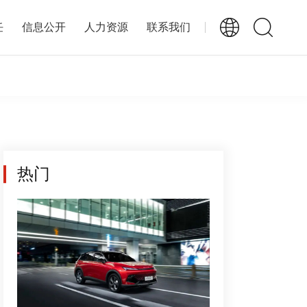
任
信息公开
人力资源
联系我们
热门