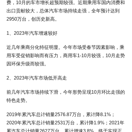
费，10月的车市增长超预期较强。近期乘用车国内消费和
出口贡献较大，总体汽车市场持续走强，全年预计达到
2950万台，创历史新高。
1、2023年汽车增速较好
近几年乘商分化特征明显。今年市场受春节因素影响，乘
用车受促销影响而有压力，商用车1-10月较强，10月走势
因环保升级而较强。
2、2023年汽车市场低开高走
前几年汽车市场持续下滑，今年形势呈现10月环比走强的
特色走势。
2019年累汽车总计销量2576.87万台，累计降8.1%；
2020年累汽车总计销量2531万台，累计降1.9%；2021年
累汽车总计销量2627万台，累计增速3.8%，终于实现正