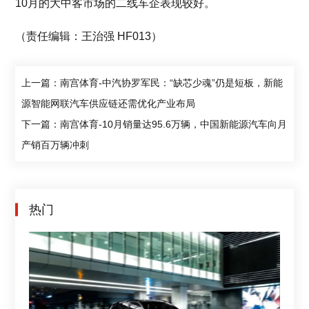
10月的大中客市场的二线车企表现较好。
（责任编辑：王治强 HF013）
上一篇：南宫体育-中汽协罗军民：“缺芯少魂”仍是短板，新能
源智能网联汽车供应链还需优化产业布局
下一篇：南宫体育-10月销量达95.6万辆，中国新能源汽车向月
产销百万辆冲刺
热门