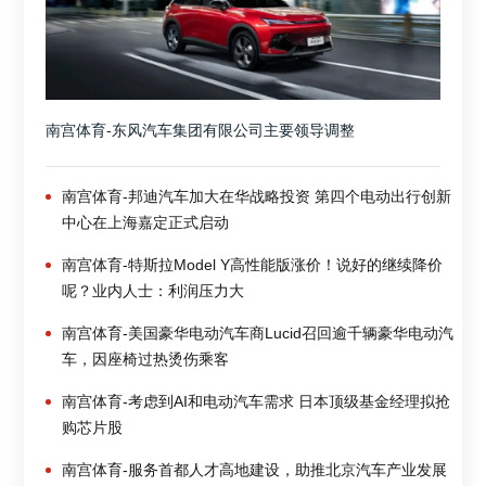
南宫体育-东风汽车集团有限公司主要领导调整
南宫体育-邦迪汽车加大在华战略投资 第四个电动出行创新
中心在上海嘉定正式启动
南宫体育-特斯拉Model Y高性能版涨价！说好的继续降价
呢？业内人士：利润压力大
南宫体育-美国豪华电动汽车商Lucid召回逾千辆豪华电动汽
车，因座椅过热烫伤乘客
南宫体育-考虑到AI和电动汽车需求 日本顶级基金经理拟抢
购芯片股
南宫体育-服务首都人才高地建设，助推北京汽车产业发展