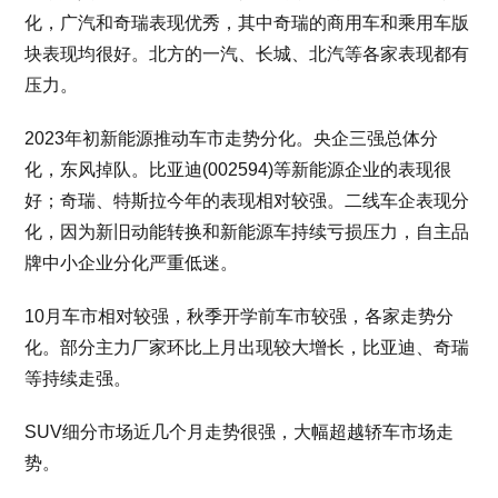
化，广汽和奇瑞表现优秀，其中奇瑞的商用车和乘用车版
块表现均很好。北方的一汽、长城、北汽等各家表现都有
压力。
2023年初新能源推动车市走势分化。央企三强总体分
化，东风掉队。比亚迪(002594)等新能源企业的表现很
好；奇瑞、特斯拉今年的表现相对较强。二线车企表现分
化，因为新旧动能转换和新能源车持续亏损压力，自主品
牌中小企业分化严重低迷。
10月车市相对较强，秋季开学前车市较强，各家走势分
化。部分主力厂家环比上月出现较大增长，比亚迪、奇瑞
等持续走强。
SUV细分市场近几个月走势很强，大幅超越轿车市场走
势。