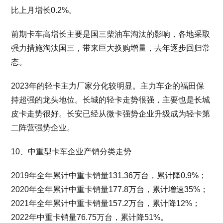
比上月增长0.2%。
前期卡车高增长主要是国三柴油车淘汰的影响，各地采取
强力措施淘汰国三，带来巨大换购增量，去年逐步回归常
态。
2023年的轻卡主力厂家分化较明显。主力车企的福田保
持超强的龙头地位。长城的轻卡走势很强，主要也是长城
皮卡走势很好。长安已经从微卡强势企业升级成为轻卡第
二阵营强势企业。
10、中重型卡车企业产销分类走势
2019年全年累计中重卡销量131.36万台，累计降0.9%；
2020年全年累计中重卡销量177.8万台，累计增速35%；
2021年全年累计中重卡销量157.2万台，累计降12%；
2022年中重卡销量76.75万台，累计降51%。