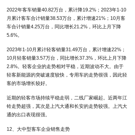
2022年客车销量40.82万台，累计降19.2%；2023年1-10
月累计客车合计销量38.53万台，累计增速21%；10月客
车合计销量4.25万台，同比增长21.2%，环比上月下降
5.6%。
2023年1-10月累计轻客销量31.49万台，累计增速22%；
10月轻客销量3.57万台，同比增长37.3%，环比上月下降
2.8%。轻客企业的走势相对平稳，近期波动不大。由于
轻客新能源的突破速度较快，专用车的走势很强，因此轻
客的市场增长较好。
近期的轻客市场持续平稳走弱，二线厂家崛起。近两年江
铃走势超强，其次是上汽大通和长安的走势较强。上汽大
通的出口表现很强。
12、大中型客车企业销售走势