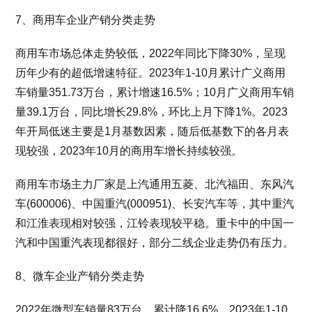
7、商用车企业产销分类走势
商用车市场总体走势较低，2022年同比下降30%，呈现
历年少有的超低增速特征。2023年1-10月累计广义商用
车销量351.73万台，累计增速16.5%；10月广义商用车销
量39.1万台，同比增长29.8%，环比上月下降1%。2023
年开局低迷主要是1月基数因素，随后低基数下的各月表
现较强，2023年10月的商用车增长持续较强。
商用车市场主力厂家是上汽通用五菱、北汽福田、东风汽
车(600006)、中国重汽(000951)、长安汽车等，其中重汽
和江淮表现相对较强，江铃表现较平稳。重卡中的中国一
汽和中国重汽表现都很好，部分二线企业走势仍有压力。
8、微车企业产销分类走势
2022年微型车销量83万台，累计降16.6%。2023年1-10