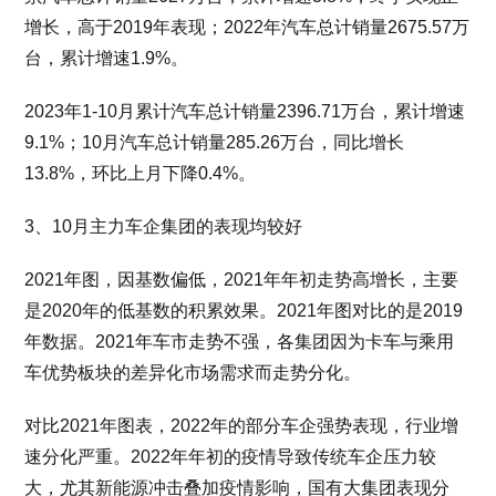
增长，高于2019年表现；2022年汽车总计销量2675.57万
台，累计增速1.9%。
2023年1-10月累计汽车总计销量2396.71万台，累计增速
9.1%；10月汽车总计销量285.26万台，同比增长
13.8%，环比上月下降0.4%。
3、10月主力车企集团的表现均较好
2021年图，因基数偏低，2021年年初走势高增长，主要
是2020年的低基数的积累效果。2021年图对比的是2019
年数据。2021年车市走势不强，各集团因为卡车与乘用
车优势板块的差异化市场需求而走势分化。
对比2021年图表，2022年的部分车企强势表现，行业增
速分化严重。2022年年初的疫情导致传统车企压力较
大，尤其新能源冲击叠加疫情影响，国有大集团表现分