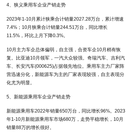
4、狭义乘用车企业产销走势
2023年1-10月累计狭乘合计销量2027.28万台，累计增速
7.4%；10月狭乘合计销量244.51万台，同比增长
11.5%，环比上月下降0.3%。
10月主力车企总体偏弱，自主强，合资车企10月稍有恢
复。比亚迪10月领军，一汽大众较强。奇瑞汽车、吉利汽
车、长安汽车(000625)占据领先地位。乘用车主力厂家阵
营迅速分化，新能源车为主的厂家表现较强，自主表现分
化尤为明显。
5、新能源乘用车企业产销走势
新能源乘用车2022年销量650万台，同比增长96%。2023
年1-10月新能源乘用车市场680万，走势平稳增长，10月
销量88万的增长很好。