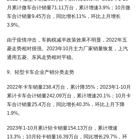
月累计微车合计销量71.11万台，累计增速3.9%；10月微
车合计销量9.45万台，同比增长11%，环比上月增长
3.9%。
由于疫情冲击，车购税减半政策效果不明显，2022年五
菱走势相对很强。2023年10月主力厂家销量恢复，上汽
通用五菱、东风走势相对平稳。
9、轻型卡车企业产销分类走势
2022年卡车销量238.4万台，累计降35%；2023年1-10月
累计卡车合计销量242.09万台，累计增速20.1%；10月卡
车合计销量25.4万台，同比增长40.3%，环比上月下降
1.9%。
2023年1-10月累计轻卡销量154.13万台，累计增速
13.3%；10月轻卡销量16.39万台，同比增长29.7%，环