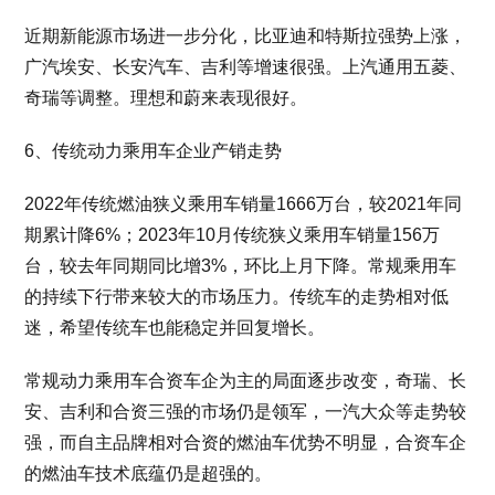
近期新能源市场进一步分化，比亚迪和特斯拉强势上涨，
广汽埃安、长安汽车、吉利等增速很强。上汽通用五菱、
奇瑞等调整。理想和蔚来表现很好。
6、传统动力乘用车企业产销走势
2022年传统燃油狭义乘用车销量1666万台，较2021年同
期累计降6%；2023年10月传统狭义乘用车销量156万
台，较去年同期同比增3%，环比上月下降。常规乘用车
的持续下行带来较大的市场压力。传统车的走势相对低
迷，希望传统车也能稳定并回复增长。
常规动力乘用车合资车企为主的局面逐步改变，奇瑞、长
安、吉利和合资三强的市场仍是领军，一汽大众等走势较
强，而自主品牌相对合资的燃油车优势不明显，合资车企
的燃油车技术底蕴仍是超强的。