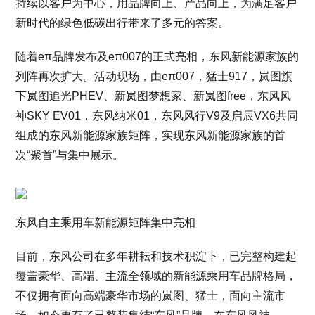
持续以客户为中心，用品牌向上、产品向上，为满足客户
新时代的绿色低碳出行带来了多元的答案。
随着eπ品牌发布及eπ007的正式亮相，东风新能源家族的
列阵再次扩大。活动现场，由eπ007，猛士917，岚图旗
下岚图追光PHEV、新岚图梦想家、新岚图free，东风风
神SKY EV01，东风纳米01，东风风行V9及启辰VX6共同
组成的东风新能源家族矩阵，实现东风新能源家族的首
次“聚首”与集中展示。
东风自主乘用车新能源矩阵集中亮相
目前，东风公司在多年耕耘和技术积淀下，已完整构建起
覆盖豪华、高端、主流全领域的新能源乘用车品牌格局，
不仅拥有面向高端豪华市场的岚图、猛士，面向主流市