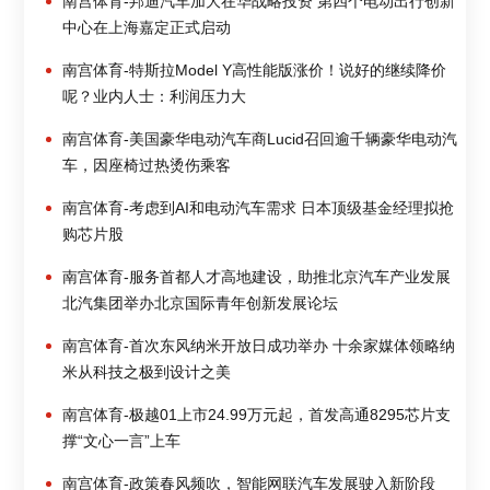
南宫体育-邦迪汽车加大在华战略投资 第四个电动出行创新
中心在上海嘉定正式启动
南宫体育-特斯拉Model Y高性能版涨价！说好的继续降价
呢？业内人士：利润压力大
南宫体育-美国豪华电动汽车商Lucid召回逾千辆豪华电动汽
车，因座椅过热烫伤乘客
南宫体育-考虑到AI和电动汽车需求 日本顶级基金经理拟抢
购芯片股
南宫体育-服务首都人才高地建设，助推北京汽车产业发展
北汽集团举办北京国际青年创新发展论坛
南宫体育-首次东风纳米开放日成功举办 十余家媒体领略纳
米从科技之极到设计之美
南宫体育-极越01上市24.99万元起，首发高通8295芯片支
撑“文心一言”上车
南宫体育-政策春风频吹，智能网联汽车发展驶入新阶段