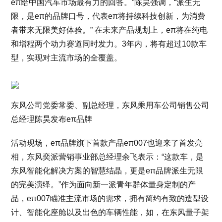
eπ给中国汽车市场最有力的回答。”陈昊强调，“派生无
限，是eπ的品牌口号，代表eπ将持续科技创新，为消费
者带来无限美好体验。” 在未来产品规划上，eπ将在纯电
和增程两个动力赛道同时发力。3年内，将有超过10款车
型，实现对主流市场的全覆盖。
东风公司党委常委、副总经理，东风乘用车公司销售公司
总经理陈昊发布eπ品牌
活动现场，eπ品牌旗下首款产品eπ007也迎来了首发亮
相，东风奕派营销事业部总经理余飞表示：“这款车，是
东风智能化解决方案的智慧结晶，更是eπ品牌派生无限
的完美演绎。”作为面向新一派青年群体量身定制的产
品，eπ007瞄准主流市场的需求，拥有简约有致的造型设
计、智能化座舱以及出色的车辆性能，如，在东风量子架