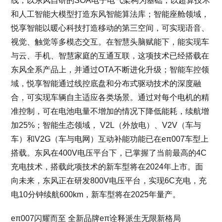
线，以东风自研的SOA电子电气架构为基础，以超算技术
和人工智能大模型打造东风智能算法库；智能座舱领域，
悦享智能以暖心科技打造移动的第三空间，可实现语音、
视觉、触觉等多模态交互。在智慧头脑赋能下，能实现车
与云、手机、智慧家庭的互通互联，这项技术已经搭载在
东风全系产品上，并通过OTA不断进化升级；智能车控领
域，悦享智能通过线控底盘和分布式驱动技术的深度融
合，可实现车辆自主适应各类场景。通过对每个电机的精
准控制，可在电池电量不增加的情况下降低能耗，续航增
加25%；智能生态领域， V2L（外放电）、V2V（车与
车）和V2G（车与电网）互动补能功能已在eπ007车型上
搭载。东风在400V电压平台下，已掌握了当前最高的4C
充电技术，搭载此项技术的新车型将在2024年上市。面
向未来，东风正在研发800V电压平台，实现6C充电，充
电10分钟续航600km，新车型将在2025年量产。
eπ007闪耀而至 全新品牌eπ诠释派生无限新格局