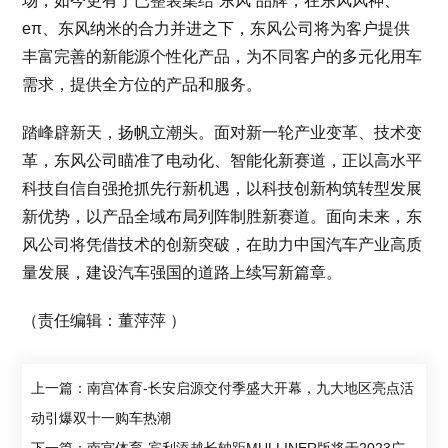
场，如今更有了已整装集结“东风”品牌，在东风风神、
eπ、东风纳米的合力并进之下，东风公司将为客户提供
丰富完善的新能源个性化产品，为不同客户的多元化用车
需求，提供全方位的产品和服务。
踏峰辟新天，扬帆立潮头。面对新一轮产业变革、技术变
革，东风公司瞄准了电动化、智能化新赛道，正以高水平
科技自信自强抢抓先行新机遇，以科技创新构筑转型发展
新优势，以产品全域布局列阵制胜新赛道。面向未来，东
风公司将凭借技术的创新突破，在助力中国汽车产业高质
量发展，建设汽车强国的道路上续写新篇章。
（责任编辑：董萍萍 ）
上一篇：南宫体育-长安启源交付季盛大开幕，九大地区亮点活
动引爆双十一购车热潮
下一篇：南宫体育-宾利添越长轴距MULLINER版将于2023广