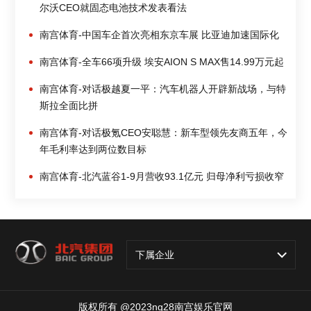
尔沃CEO就固态电池技术发表看法
南宫体育-中国车企首次亮相东京车展 比亚迪加速国际化
南宫体育-全车66项升级 埃安AION S MAX售14.99万元起
南宫体育-对话极越夏一平：汽车机器人开辟新战场，与特
斯拉全面比拼
南宫体育-对话极氪CEO安聪慧：新车型领先友商五年，今
年毛利率达到两位数目标
南宫体育-北汽蓝谷1-9月营收93.1亿元 归母净利亏损收窄
下属企业
版权所有 @2023ng28南宫娱乐官网