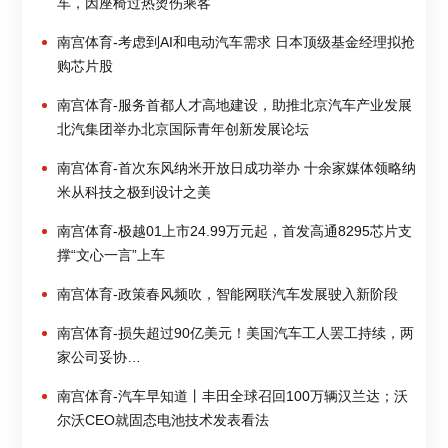
车，因座椅过热烫伤乘客
南宫体育-考虑到AI和电动汽车需求 日本顶级基金经理拟抢
购芯片股
南宫体育-服务首都人才高地建设，助推北京汽车产业发展
北汽集团举办北京国际青年创新发展论坛
南宫体育-首次东风纳米开放日成功举办 十余家媒体领略纳
米从科技之极到设计之美
南宫体育-极越01上市24.99万元起，首发高通8295芯片支
撑“文心一言”上车
南宫体育-政策春风频吹，智能网联汽车发展驶入新阶段
南宫体育-损失超过90亿美元！美国汽车工人罢工持续，两
家公司妥协…
南宫体育-汽车早知道丨丰田全球召回100万辆汉兰达；沃
尔沃CEO就固态电池技术发表看法