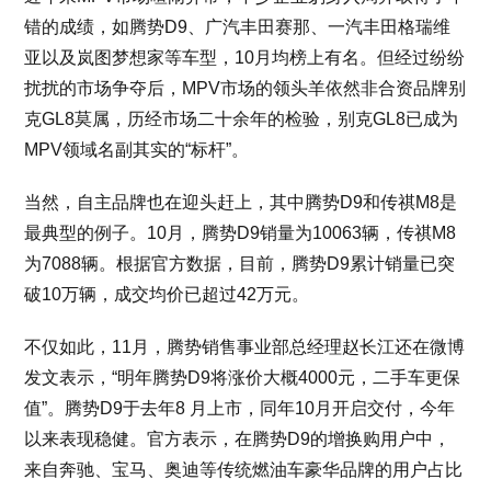
错的成绩，如腾势D9、广汽丰田赛那、一汽丰田格瑞维
亚以及岚图梦想家等车型，10月均榜上有名。但经过纷纷
扰扰的市场争夺后，MPV市场的领头羊依然非合资品牌别
克GL8莫属，历经市场二十余年的检验，别克GL8已成为
MPV领域名副其实的“标杆”。
当然，自主品牌也在迎头赶上，其中腾势D9和传祺M8是
最典型的例子。10月，腾势D9销量为10063辆，传祺M8
为7088辆。根据官方数据，目前，腾势D9累计销量已突
破10万辆，成交均价已超过42万元。
不仅如此，11月，腾势销售事业部总经理赵长江还在微博
发文表示，“明年腾势D9将涨价大概4000元，二手车更保
值”。腾势D9于去年8 月上市，同年10月开启交付，今年
以来表现稳健。官方表示，在腾势D9的增换购用户中，
来自奔驰、宝马、奥迪等传统燃油车豪华品牌的用户占比