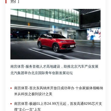
热门
南宫体育-服务首都人才高地建设，助推北京汽车产业发展
北汽集团举办北京国际青年创新发展论坛
南宫体育-首次东风纳米开放日成功举办 十余家媒体领略纳
米从科技之极到设计之美
南宫体育-极越01上市24.99万元起，首发高通8295芯片支
撑“文心一言”上车