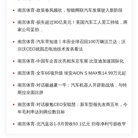
南宫体育-政策春风频吹，智能网联汽车发展驶入新阶段
南宫体育-损失超过90亿美元！美国汽车工人罢工持续，两
家公司妥协…
南宫体育-汽车早知道丨丰田全球召回100万辆汉兰达；沃
尔沃CEO就固态电池技术发表看法
南宫体育-中国车企首次亮相东京车展 比亚迪加速国际化
南宫体育-全车66项升级 埃安AION S MAX售14.99万元起
南宫体育-对话极越夏一平：汽车机器人开辟新战场，与特
斯拉全面比拼
南宫体育-对话极氪CEO安聪慧：新车型领先友商五年，今
年毛利率达到两位数目标
南宫体育-北汽蓝谷1-9月营收93.1亿元 归母净利亏损收窄