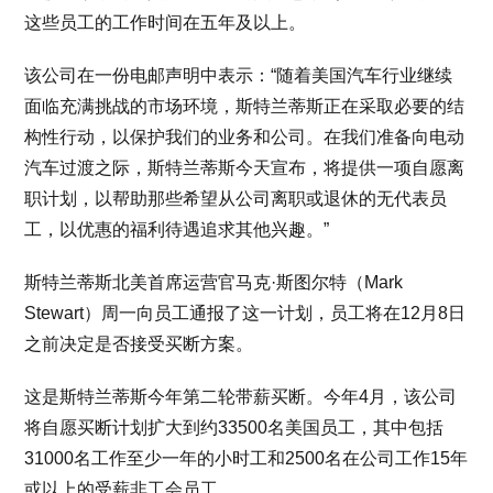
这些员工的工作时间在五年及以上。
该公司在一份电邮声明中表示：“随着美国汽车行业继续
面临充满挑战的市场环境，斯特兰蒂斯正在采取必要的结
构性行动，以保护我们的业务和公司。在我们准备向电动
汽车过渡之际，斯特兰蒂斯今天宣布，将提供一项自愿离
职计划，以帮助那些希望从公司离职或退休的无代表员
工，以优惠的福利待遇追求其他兴趣。”
斯特兰蒂斯北美首席运营官马克·斯图尔特（Mark
Stewart）周一向员工通报了这一计划，员工将在12月8日
之前决定是否接受买断方案。
这是斯特兰蒂斯今年第二轮带薪买断。今年4月，该公司
将自愿买断计划扩大到约33500名美国员工，其中包括
31000名工作至少一年的小时工和2500名在公司工作15年
或以上的受薪非工会员工。