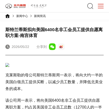
新闻中心
新闻简讯
斯特兰蒂斯拟向美国6400名非工会员工提供自愿离
职方案-南宫体育
2026/05/22
分享到
克莱斯勒的母公司斯特兰蒂斯周一表示，将向大约一半的
美国白领员工提供买断，以减少员工数量，并降低北美业
务的成本。
该公司周一表示，将向美国6400名非工会员工提供自愿
离职方案，约占其美国非工会员工总数（12700人的一半