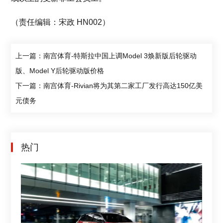
（责任编辑：宋政 HN002）
上一篇：南宫体育-特斯拉中国上调Model 3焕新版后轮驱动
版、Model Y后轮驱动版价格
下一篇：南宫体育-Rivian将为其第二家工厂发行高达150亿美
元债务
热门