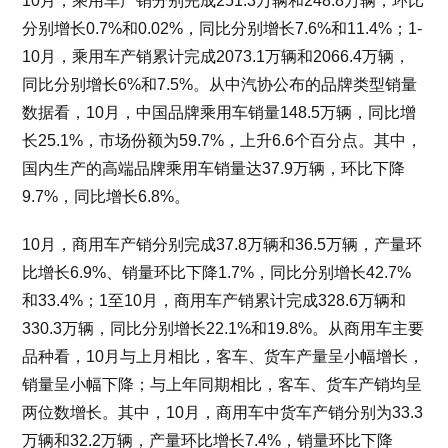
10月，乘用车产销分别完成251.3万辆和248.8万辆，环比
分别增长0.7%和0.02%，同比分别增长7.6%和11.4%；1-
10月，乘用车产销累计完成2073.1万辆和2066.4万辆，
同比分别增长6%和7.5%。从中汽协公布的品牌类型销量
数据看，10月，中国品牌乘用车销量148.5万辆，同比增
长25.1%，市场份额为59.7%，上升6.6个百分点。其中，
国内生产的高端品牌乘用车销量达37.9万辆，环比下降
9.7%，同比增长6.8%。
10月，商用车产销分别完成37.8万辆和36.5万辆，产量环
比增长6.9%、销量环比下降1.7%，同比分别增长42.7%
和33.4%；1至10月，商用车产销累计完成328.6万辆和
330.3万辆，同比分别增长22.1%和19.8%。从商用车主要
品种看，10月与上月相比，客车、货车产量呈小幅增长，
销量呈小幅下降；与上年同期相比，客车、货车产销均呈
两位数增长。其中，10月，商用车中货车产销分别为33.3
万辆和32.2万辆，产量环比增长7.4%，销量环比下降