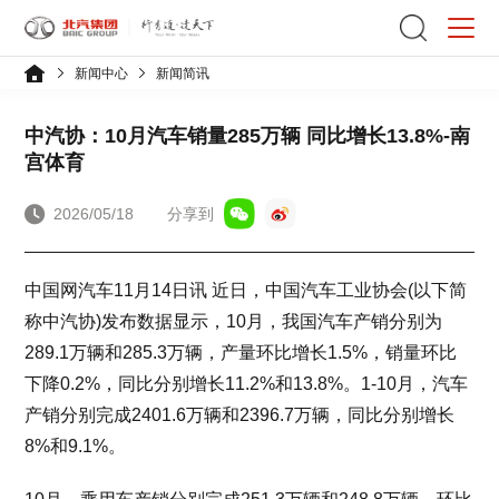
新闻中心
新闻简讯
中汽协：10月汽车销量285万辆 同比增长13.8%-南
宫体育
2026/05/18
分享到
中国网汽车11月14日讯 近日，中国汽车工业协会(以下简
称中汽协)发布数据显示，10月，我国汽车产销分别为
289.1万辆和285.3万辆，产量环比增长1.5%，销量环比
下降0.2%，同比分别增长11.2%和13.8%。1-10月，汽车
产销分别完成2401.6万辆和2396.7万辆，同比分别增长
8%和9.1%。