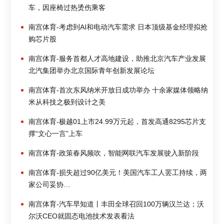
车，因座椅过热烫伤乘客
南宫体育-考虑到AI和电动汽车需求 日本顶级基金经理拟抢
购芯片股
南宫体育-服务首都人才高地建设，助推北京汽车产业发展
北汽集团举办北京国际青年创新发展论坛
南宫体育-首次东风纳米开放日成功举办 十余家媒体领略纳
米从科技之极到设计之美
南宫体育-极越01上市24.99万元起，首发高通8295芯片支
撑“文心一言”上车
南宫体育-政策春风频吹，智能网联汽车发展驶入新阶段
南宫体育-损失超过90亿美元！美国汽车工人罢工持续，两
家公司妥协…
南宫体育-汽车早知道丨丰田全球召回100万辆汉兰达；沃
尔沃CEO就固态电池技术发表看法