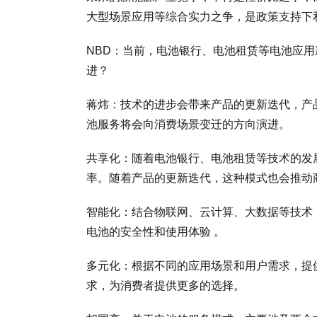
大型场景应用等综合实力之争，是政策支持下
NBD：当前，电池银行、电池租赁等电池应
进？
蒋炜：技术的进步会带来产品的更新迭代，产
池服务将会向消费场景变迁的方向演进。
共享化：随着电池银行、电池租赁等技术的发
率。随着产品的更新迭代，这种模式也会推动
智能化：结合物联网、云计算、大数据等技术
电池的安全性和使用体验 。
多元化：根据不同的应用场景和用户需求，提
求，为消费者提供更多的选择。