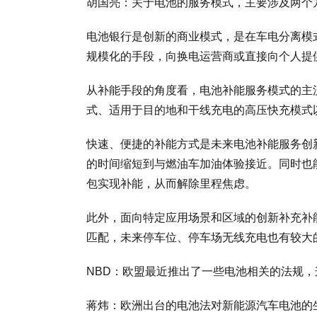
胡国亮：关于电池的服务模式，主要涉及两个
电池银行是创新的商业模式，是在车电分离模
规模化的手段，向换电运营商或直接向个人提
从补能手段的角度看，电池补能服务模式的主
式、适用于目的地和干线充电的高压快充模式
快速、便捷的补能方式是未来电池补能服务创
的时间缩短到与燃油车加油体验接近。同时也
包实现补能，从而解除里程焦虑。
此外，面向特定应用场景和区域的创新补充补
匹配，未来停车位、停车场无线充电也有较大
NBD：欧盟最近推出了一些电池相关的法规
蒋炜：欧洲出台的电池法对新能源汽车电池的