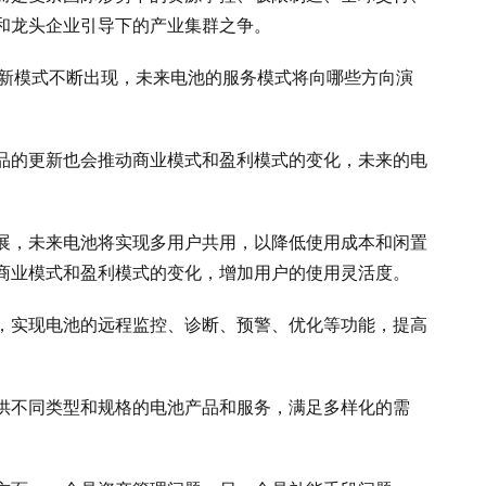
和龙头企业引导下的产业集群之争。
用新模式不断出现，未来电池的服务模式将向哪些方向演
品的更新也会推动商业模式和盈利模式的变化，未来的电
展，未来电池将实现多用户共用，以降低使用成本和闲置
商业模式和盈利模式的变化，增加用户的使用灵活度。
，实现电池的远程监控、诊断、预警、优化等功能，提高
供不同类型和规格的电池产品和服务，满足多样化的需