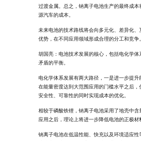
过渡金属。总之，钠离子电池生产的最终成本将
源汽车的成本。
未来电池的技术路线将会向多元化、差异化、
优势，在不同应用领域形成合理的分工和竞争
胡国亮：电池技术发展的核心，包括电化学体
矛盾的平衡。
电化学体系发展有两大路径，一是进一步提升
在能量密度达到大范围应用的门槛水平之后，
安全性、可靠性的同时实现成本的优化。
相较于磷酸铁锂，钠离子电池采用了地壳中含
应用之后，理论上将进一步降低电池的正极材
钠离子电池在低温性能、快充以及环境适应性