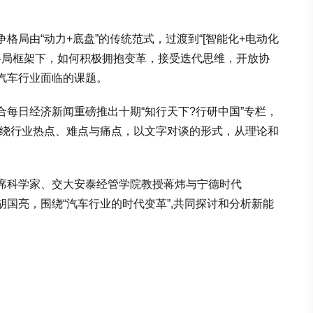
局由“动力+底盘”的传统范式，过渡到“[智能化+电动化
业格局框架下，如何积极拥抱变革，接受迭代思维，开放协
汽车行业面临的课题。
每日经济新闻重磅推出十期“知行天下?行研中国”专栏，
，围绕行业热点、难点与痛点，以文字对谈的形式，从理论和
席科学家、交大安泰经管学院教授蒋炜与宁德时代
裁胡国亮，围绕“汽车行业的时代变革”,共同探讨和分析新能