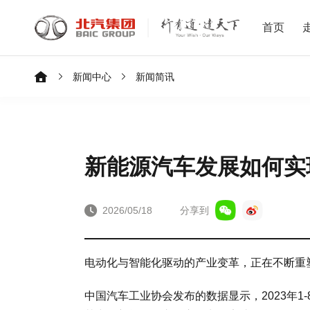
首页
新闻中心
新闻简讯
新能源汽车发展如何实现
2026/05/18
分享到
电动化与智能化驱动的产业变革，正在不断重
中国汽车工业协会发布的数据显示，2023年1-