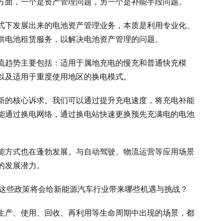
方面，一个是资产管理问题，另一个是补能手段问题。
式下发展出来的电池资产管理业务，本质是利用专业化、
供电池租赁服务，以解决电池资产管理的问题。
流趋势主要包括：适用于属地充电的慢充和普通快充模
以及适用于重度使用地区的换电模式。
新的核心诉求。我们可以通过提升充电速度，将充电补能
能通过换电网络，通过换电站快速更换预先充满电的电池
能方式也在蓬勃发展。与自动驾驶、物流运营等应用场景
的发展潜力。
，这些政策将会给新能源汽车行业带来哪些机遇与挑战？
生产、使用、回收、再利用等生命周期中出现的场景，都