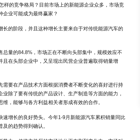
业呈现怎样的竞争格局？目前市场上的新能源企业众多，市场竞
种企业可能成为最终赢家？
增长的阶段，并且这种增长主要来自于对传统能源汽车的
总量的84.8%，市场正在不断向头部集中，规模效应不
并且在头部企业中，又呈现出民营企业普遍取得销量增
。
先需要在产品技术方面根据消费者不断变化的喜好进行持
企业除了要有传统的产品设计、生产制造等方面的能力，
思维，能够与各方利益相关者形成有效的合作。
速增长的良好势头。今年1-9月新能源汽车累积销量同比
步普及的趋势得到确认。