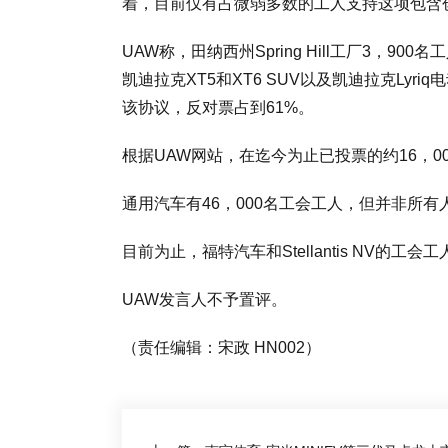
着，目前仅有占微弱多数的工人支持这项包含创
UAW称，田纳西州Spring Hill工厂3，
凯迪拉克XT5和XT6 SUV以及凯迪拉克Lyri
该协议，反对票占到61%。
根据UAW网站，在迄今为止已投票的约16，0
通用汽车有46，000名工会工人，但并非所
目前为止，福特汽车和Stellantis NV的
UAW发言人不予置评。
（责任编辑：宋政 HN002）