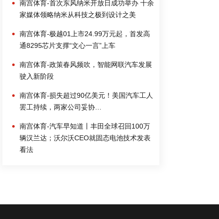
南宫体育-首次东风纳米开放日成功举办 十余
家媒体领略纳米从科技之极到设计之美
南宫体育-极越01上市24.99万元起，首发高
通8295芯片支撑“文心一言”上车
南宫体育-政策春风频吹，智能网联汽车发展
驶入新阶段
南宫体育-损失超过90亿美元！美国汽车工人
罢工持续，两家公司妥协…
南宫体育-汽车早知道丨丰田全球召回100万
辆汉兰达；沃尔沃CEO就固态电池技术发表
看法