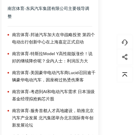
南宫体育-东风汽车集团有限公司主要领导调
整
南宫体育-邦迪汽车加大在华战略投资 第四个
电动出行创新中心在上海嘉定正式启动
南宫体育-特斯拉Model Y高性能版涨价！说
好的继续降价呢？业内人士：利润压力大
南宫体育-美国豪华电动汽车商Lucid召回逾千
辆豪华电动汽车，因座椅过热烫伤乘客
南宫体育-考虑到AI和电动汽车需求 日本顶级
基金经理拟抢购芯片股
南宫体育-服务首都人才高地建设，助推北京
汽车产业发展 北汽集团举办北京国际青年创
新发展论坛