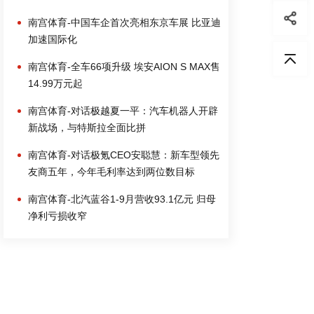
南宫体育-中国车企首次亮相东京车展 比亚迪
加速国际化
南宫体育-全车66项升级 埃安AION S MAX售
14.99万元起
南宫体育-对话极越夏一平：汽车机器人开辟
新战场，与特斯拉全面比拼
南宫体育-对话极氪CEO安聪慧：新车型领先
友商五年，今年毛利率达到两位数目标
南宫体育-北汽蓝谷1-9月营收93.1亿元 归母
净利亏损收窄