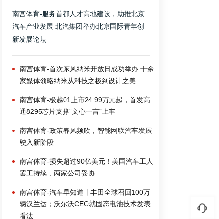
南宫体育-服务首都人才高地建设，助推北京
汽车产业发展 北汽集团举办北京国际青年创
新发展论坛
南宫体育-首次东风纳米开放日成功举办 十余
家媒体领略纳米从科技之极到设计之美
南宫体育-极越01上市24.99万元起，首发高
通8295芯片支撑“文心一言”上车
南宫体育-政策春风频吹，智能网联汽车发展
驶入新阶段
南宫体育-损失超过90亿美元！美国汽车工人
罢工持续，两家公司妥协…
南宫体育-汽车早知道丨丰田全球召回100万
辆汉兰达；沃尔沃CEO就固态电池技术发表
看法