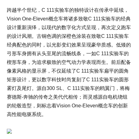
跨越半个世纪，C 111实验车的独特设计在传承中延续，
Vision One-Eleven概念车将诸多致敬C 111实验车的经典
设计重新演绎，以现代的数字化方式呈现，再次定义跑车
的设计风潮。古铜色调的深橙色涂装在致敬C 111实验车
经典配色的同时，以光影变幻效果呈现豪华质感。低矮的
弓形车身拥有从头至尾的流畅线条，一如C 111实验车的
楔形车身，为追求极致的空气动力学表现而生。前后配备
像素风格的显示屏，不仅延续了C 111实验车扁平的圆角
矩形设计，更以数字科技时尚复刻了C 111实验车的圆形
雾灯及尾灯。源自300 SL、C 111实验车的鸥翼门，将梅
赛德斯-奔驰的传奇之美代代相传；而灵感源自电机绕组
的轮毂造型，则标志着Vision One-Eleven概念车的创新
高性能电驱系统。