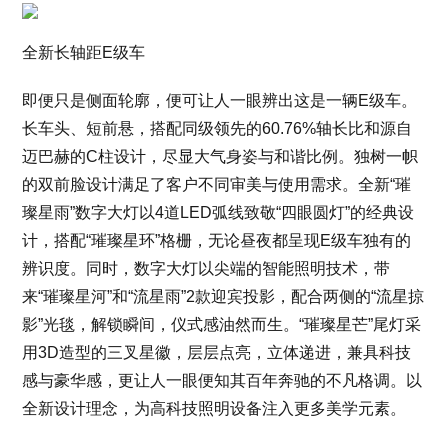
全新长轴距E级车
即便只是侧面轮廓，便可让人一眼辨出这是一辆E级车。
长车头、短前悬，搭配同级领先的60.76%轴长比和源自
迈巴赫的C柱设计，尽显大气身姿与和谐比例。独树一帜
的双前脸设计满足了客户不同审美与使用需求。全新“璀
璨星雨”数字大灯以4道LED弧线致敬“四眼圆灯”的经典设
计，搭配“璀璨星环”格栅，无论昼夜都呈现E级车独有的
辨识度。同时，数字大灯以尖端的智能照明技术，带
来“璀璨星河”和“流星雨”2款迎宾投影，配合两侧的“流星掠
影”光毯，解锁瞬间，仪式感油然而生。“璀璨星芒”尾灯采
用3D造型的三叉星徽，层层点亮，立体递进，兼具科技
感与豪华感，更让人一眼便知其百年奔驰的不凡格调。以
全新设计理念，为高科技照明设备注入更多美学元素。