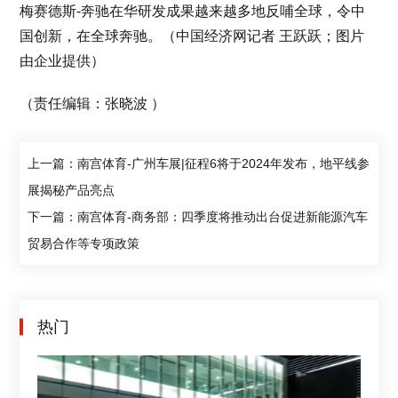
梅赛德斯-奔驰在华研发成果越来越多地反哺全球，令中
国创新，在全球奔驰。（中国经济网记者 王跃跃；图片
由企业提供）
（责任编辑：张晓波 ）
上一篇：南宫体育-广州车展|征程6将于2024年发布，地平线参
展揭秘产品亮点
下一篇：南宫体育-商务部：四季度将推动出台促进新能源汽车
贸易合作等专项政策
热门