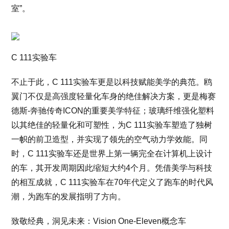
室”。
C 111实验车
不止于此，C 111实验车更是以科技赋能美学的典范。鸥
翼门不仅是高强度轻量化车身的绝佳解决方案，更是梅赛
德斯-奔驰传奇ICON的重要美学特征；玻璃纤维强化塑料
以其绝佳的轻量化和可塑性，为C 111实验车塑造了独树
一帜的前卫造型，并实现了领先的空气动力学效能。同
时，C 111实验车还是世界上第一辆完全在计算机上设计
的车，其开发周期因此缩短大约4个月。凭借美学与科技
的相互成就，C 111实验车在70年代定义了跑车的时代风
潮，为跑车的发展指明了方向。
致敬经典，洞见未来：Vision One-Eleven概念车