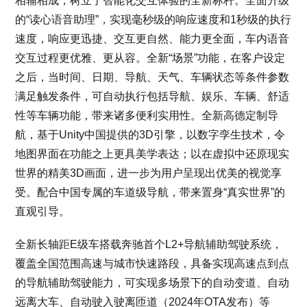
相辅相成，树立了智能化交互体验的全新标杆。全面升级
的“读心语音助理”，实现毫秒级的响应速度和1秒级的执行
速度，响应更迅捷、交互更自然、能力更全面，车内语音
交互过程更优雅、更从容。全新“场景”功能，在客户设定
之后，当时间、日期、导航、天气、车辆状态等条件参数
满足触发条件，可自动执行包括导航、娱乐、车辆、舒适
性等车辆功能，带来诸多便利实用性。全新高德定制导
航，基于Unity中国提供的3D引擎，以数字孪生技术，令
地图界面在功能之上更具美学表达；以在虚拟中还原现实
世界的精美3D画面，进一步为用户呈现出优美的视觉享
受。配合中国专属的车道级导航，带来置身“真实世界”的
直观引导。
全新长轴距E级车搭载奔驰首个L2+导航辅助驾驶系统，
覆盖全国范围高速与城市快速路段，具备实现高速点到点
的导航辅助驾驶能力，可实现多场景下的自动变道、自动
远离大车、自动驶入驶离匝道（2024年OTA发布）等