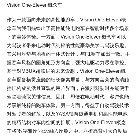
Vision One-Eleven概念车
作为一款面向未来的高性能跑车，Vision One-Eleven概
念车为我们描绘出了高性能纯电跑车在智能时代多个场景
下的美妙体验。一方面，Vision One-Eleven概念车可以
为驾驶者带来电动时代纯粹的性能豪华美学与驾驶乐趣。
其采用座垫与地板的一体式设计，与F1赛车如出一辙。手
握赛车风格的圆角矩形方向盘，强大电驱动力尽在掌控。
基于对MBUX超联屏的未来设想，Vision One-Eleven概
念车配备横贯座舱的细长像素屏幕，与方向盘旁的高清触
控屏构成灵活且直观的用户界面，在激烈驾驶时亦能便于
驾驶者读取关键信息。因此，即便在电动时代，客户也能
尽享最纯粹的跑车体验。另一方面，得益于自动驾驶技术
对驾驶者的解放，以及YASA轴向磁通电机和高性能电池
的精巧结构对车内空间的扩展，Vision One-Eleven概念
车将“数字雅座”概念融入座舱之中。座椅靠背可大角度后