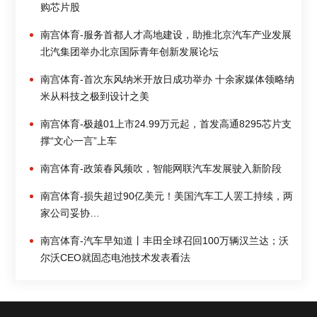
购芯片股
南宫体育-服务首都人才高地建设，助推北京汽车产业发展
北汽集团举办北京国际青年创新发展论坛
南宫体育-首次东风纳米开放日成功举办 十余家媒体领略纳
米从科技之极到设计之美
南宫体育-极越01上市24.99万元起，首发高通8295芯片支
撑“文心一言”上车
南宫体育-政策春风频吹，智能网联汽车发展驶入新阶段
南宫体育-损失超过90亿美元！美国汽车工人罢工持续，两
家公司妥协…
南宫体育-汽车早知道丨丰田全球召回100万辆汉兰达；沃
尔沃CEO就固态电池技术发表看法