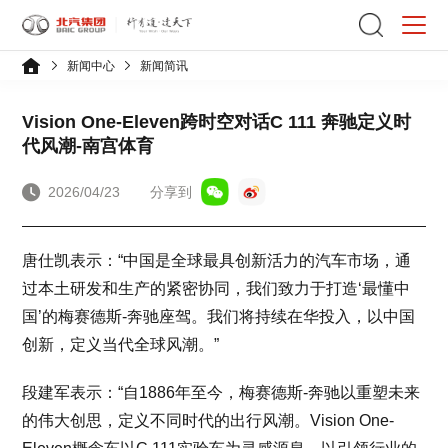
新闻中心
新闻简讯
Vision One-Eleven跨时空对话C 111 奔驰定义时
代风潮-南宫体育
2026/04/23
分享到
唐仕凯表示：“中国是全球最具创新活力的汽车市场，通
过本土研发和生产的紧密协同，我们致力于打造‘最懂中
国’的梅赛德斯-奔驰座驾。我们将持续在华投入，以中国
创新，定义当代全球风潮。”
段建军表示：“自1886年至今，梅赛德斯-奔驰以重塑未来
的伟大创思，定义不同时代的出行风潮。Vision One-