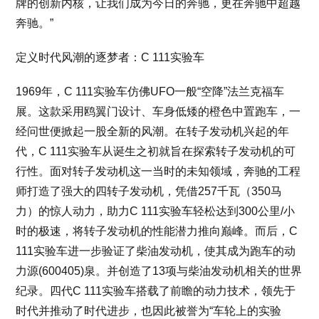
牌的创新内核，让我们成为今日的奔驰，更在奔驰中超越
奔驰。”
定义时代风潮的逐梦者：C 111实验车
1969年，C 111实验车仿佛UFO一般“空降”法兰克福车
展。这款采用鸥翼门设计、车身低矮的橙色中置跑车，一
经问世便掀起一股全新的风潮。在转子发动机兴起的年
代，C 111实验车从诞生之初就旨在探索转子发动机的可
行性。面对转子发动机这一当时的未知领域，奔驰的工程
师打造了强大的四转子发动机，凭借257千瓦（350马
力）的惊人动力，助力C 111实验车轻松达到300公里/小
时的极速，将转子发动机的性能潜力推向巅峰。而后，C
111实验车进一步验证了柴油发动机，使其成为跑车的动
力源(600405)泉。并创造了13项与柴油发动机相关的世界
纪录。四代C 111实验车搭载了前瞻的动力技术，领先于
时代并推动了时代进步，也因此被誉为“车轮上的实验