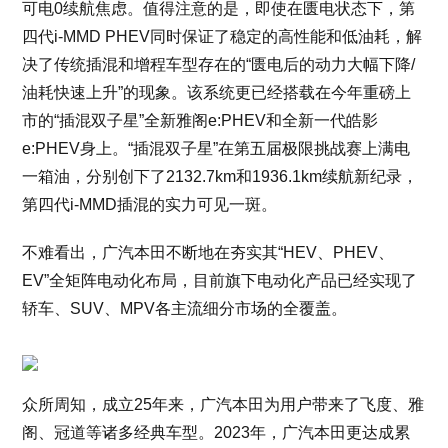
可电0续航焦虑。值得注意的是，即使在匮电状态下，第
四代i-MMD PHEV同时保证了稳定的高性能和低油耗，解
决了传统插混和增程车型存在的“匮电后的动力大幅下降/
油耗快速上升”的现象。该系统更已经搭载在今年重磅上
市的“插混双子星”全新雅阁e:PHEV和全新一代皓影
e:PHEV身上。“插混双子星”在第五届极限挑战赛上满电
一箱油，分别创下了2132.7km和1936.1km续航新纪录，
第四代i-MMD插混的实力可见一斑。
不难看出，广汽本田不断地在夯实其“HEV、PHEV、
EV”全矩阵电动化布局，目前旗下电动化产品已经实现了
轿车、SUV、MPV各主流细分市场的全覆盖。
众所周知，成立25年来，广汽本田为用户带来了飞度、雅
阁、冠道等诸多经典车型。2023年，广汽本田更达成累