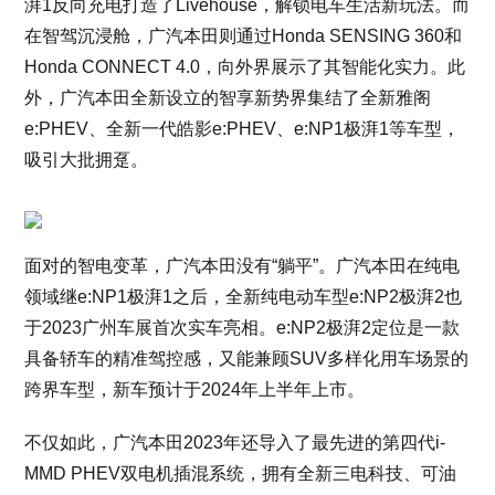
湃1反向充电打造了Livehouse，解锁电车生活新玩法。而
在智驾沉浸舱，广汽本田则通过Honda SENSING 360和
Honda CONNECT 4.0，向外界展示了其智能化实力。此
外，广汽本田全新设立的智享新势界集结了全新雅阁
e:PHEV、全新一代皓影e:PHEV、e:NP1极湃1等车型，
吸引大批拥趸。
面对的智电变革，广汽本田没有“躺平”。广汽本田在纯电
领域继e:NP1极湃1之后，全新纯电动车型e:NP2极湃2也
于2023广州车展首次实车亮相。e:NP2极湃2定位是一款
具备轿车的精准驾控感，又能兼顾SUV多样化用车场景的
跨界车型，新车预计于2024年上半年上市。
不仅如此，广汽本田2023年还导入了最先进的第四代i-
MMD PHEV双电机插混系统，拥有全新三电科技、可油