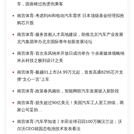
车，因座椅过热烫伤乘客
南宫体育-考虑到AI和电动汽车需求 日本顶级基金经理拟抢
购芯片股
南宫体育-服务首都人才高地建设，助推北京汽车产业发展
北汽集团举办北京国际青年创新发展论坛
南宫体育-首次东风纳米开放日成功举办 十余家媒体领略纳
米从科技之极到设计之美
南宫体育-极越01上市24.99万元起，首发高通8295芯片支
撑“文心一言”上车
南宫体育-政策春风频吹，智能网联汽车发展驶入新阶段
南宫体育-损失超过90亿美元！美国汽车工人罢工持续，两
家公司妥协…
南宫体育-汽车早知道丨丰田全球召回100万辆汉兰达；沃
尔沃CEO就固态电池技术发表看法