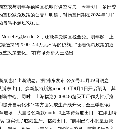
调整或与明年车辆购置税即将调整有关。今年6月，多部委
置税减免政策的公告》明确，对购置日期在2024年1月1
税额每辆不超过3万元。
Model S及Model X，还能享受购置税全免。明年起，上
缴纳约2000–4.4万元不等的税额。“随着优惠政策的逐
这些政策变化。”有市场分析人士指出。
焕新版也传出新消息。据“浦东发布”公众号11月19日消息，
3从浦东出口。焕新版特斯拉model 3于9月1日开启预售，其
中心。同时，上海临港(600848)超级工厂作为特斯拉
和提升自动化水平等方面完成生产线升级，至三季度该厂
堆场，大量各色新款model 3正等待装船出口。在洋山特
特斯拉实现了临港生产、临港出口。“前期已有小批量新款
太、澳洲、欧洲、北美等地。”据官方消息，随着各国对新