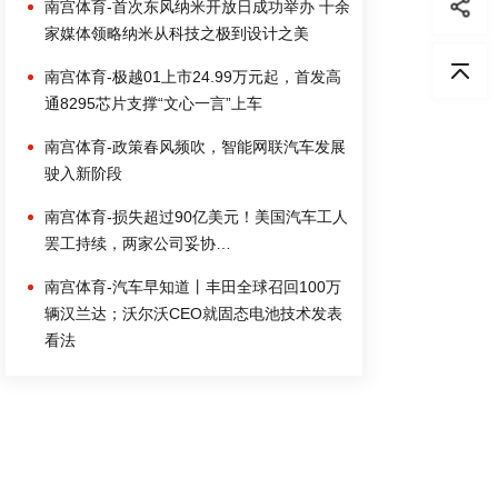
南宫体育-首次东风纳米开放日成功举办 十余
家媒体领略纳米从科技之极到设计之美
南宫体育-极越01上市24.99万元起，首发高
通8295芯片支撑“文心一言”上车
南宫体育-政策春风频吹，智能网联汽车发展
驶入新阶段
南宫体育-损失超过90亿美元！美国汽车工人
罢工持续，两家公司妥协…
南宫体育-汽车早知道丨丰田全球召回100万
辆汉兰达；沃尔沃CEO就固态电池技术发表
看法