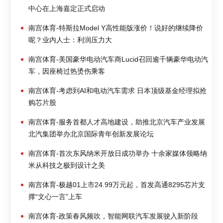
中心在上海嘉定正式启动
南宫体育-特斯拉Model Y高性能版涨价！说好的继续降价
呢？业内人士：利润压力大
南宫体育-美国豪华电动汽车商Lucid召回逾千辆豪华电动汽
车，因座椅过热烫伤乘客
南宫体育-考虑到AI和电动汽车需求 日本顶级基金经理拟抢
购芯片股
南宫体育-服务首都人才高地建设，助推北京汽车产业发展
北汽集团举办北京国际青年创新发展论坛
南宫体育-首次东风纳米开放日成功举办 十余家媒体领略纳
米从科技之极到设计之美
南宫体育-极越01上市24.99万元起，首发高通8295芯片支
撑“文心一言”上车
南宫体育-政策春风频吹，智能网联汽车发展驶入新阶段