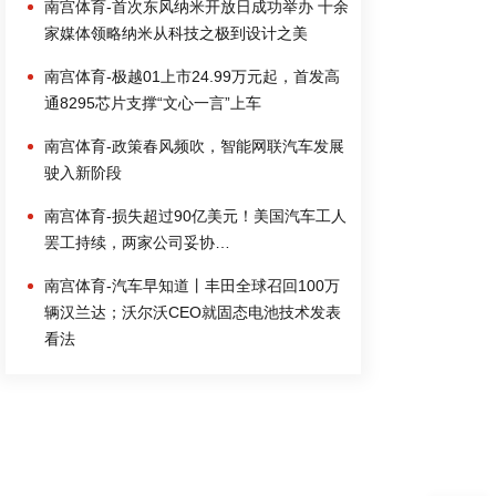
南宫体育-首次东风纳米开放日成功举办 十余
家媒体领略纳米从科技之极到设计之美
南宫体育-极越01上市24.99万元起，首发高
通8295芯片支撑“文心一言”上车
南宫体育-政策春风频吹，智能网联汽车发展
驶入新阶段
南宫体育-损失超过90亿美元！美国汽车工人
罢工持续，两家公司妥协…
南宫体育-汽车早知道丨丰田全球召回100万
辆汉兰达；沃尔沃CEO就固态电池技术发表
看法