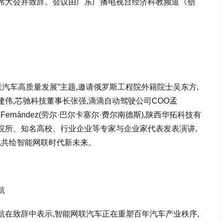
席大会并致辞。会议由广东广播电视台经济科教频道《创
联汽车高质量发展”主题,邀请俄罗斯工程院外籍院士吴东方,
伟,芯驰科技董事长张强,滴滴自动驾驶公司COO孟
rcel Fernández(劳尔·巴尔卡塞尔·费尔南德斯),陕西华拓科技有
院所、知名高校、行业企业等专家与企业家代表发表演讲,
,共绘智能网联时代新未来。
航
在致辞中表示,智能网联汽车正在重塑百年汽车产业秩序,