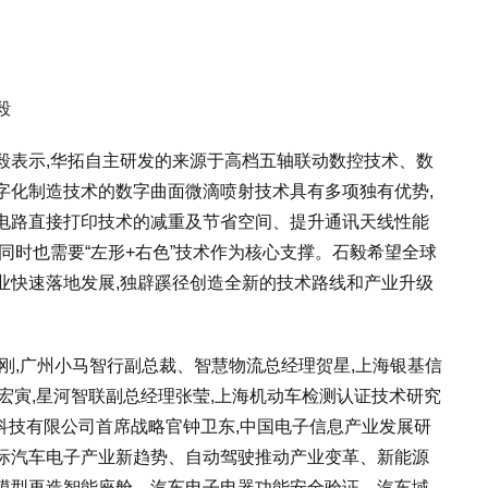
毅
毅表示,华拓自主研发的来源于高档五轴联动数控技术、数
字化制造技术的数字曲面微滴喷射技术具有多项独有优势,
电路直接打印技术的减重及节省空间、提升通讯天线性能
同时也需要“左形+右色”技术作为核心支撑。石毅希望全球
业快速落地发展,独辟蹊径创造全新的技术路线和产业升级
刚,广州小马智行副总裁、智慧物流总经理贺星,上海银基信
宏寅,星河智联副总经理张莹,上海机动车检测认证技术研究
)科技有限公司首席战略官钟卫东,中国电子信息产业发展研
际汽车电子产业新趋势、自动驾驶推动产业变革、新能源
模型再造智能座舱、汽车电子电器功能安全验证、汽车域