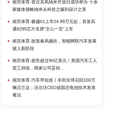
南宫体育-首次东风纳米开放日成功举办 十余
家媒体领略纳米从科技之极到设计之美
南宫体育-极越01上市24.99万元起，首发高
通8295芯片支撑“文心一言”上车
南宫体育-政策春风频吹，智能网联汽车发展
驶入新阶段
南宫体育-损失超过90亿美元！美国汽车工人
罢工持续，两家公司妥协…
南宫体育-汽车早知道丨丰田全球召回100万
辆汉兰达；沃尔沃CEO就固态电池技术发表
看法