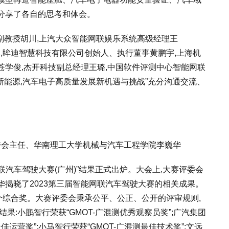
分享了各自的思考和体会。
学副教授胡川,上汽大众智能网联娱乐系统高级经理王
刘国军,眸迪智慧科技有限公司创始人、执行董事黄鹏宇,上海机
学俊,杰开科技副总经理王璐,中国软件评测中心智能网联
新能源,汽车电子高质量发展新机遇与挑战”充分沟通交流、
”评委会主任、华南理工大学机械与汽车工程学院李巍华
网联汽车驾驶大赛(广州)”结果正式出炉。大会上,大赛评委会
揭晓了2023第三届智能网联汽车驾驶大赛的相关成果。
个综合奖。大赛评委会秉承公平、公正、公开的评审规则,
果:小鹏智行荣获“GMOT-广混测优秀观察员奖”;广汽集团
测最佳运营奖”;小马智行荣获“GMOT-广混测最佳技术奖”;文远