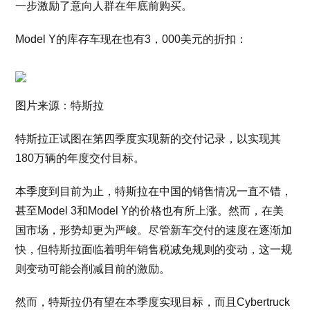
一步激励了意向人群在年底前购买。
Model Y的库存车现在也有3，000美元的折扣：
图片来源：特斯拉
特斯拉正试图在第四季度实现新的交付记录，以实现其
180万辆的年度交付目标。
本季度到目前为止，特斯拉在中国的销售情况一直不错，
甚至Model 3和Model Y的价格也有所上涨。然而，在美
国市场，形势却更为严峻。尽管新车交付的速度在逐渐加
快，但特斯拉面临着明年销售税减免规则的变动，这一规
则变动可能会削减目前的激励。
然而，特斯拉仍有望在本季度实现目标，而且Cybertruck