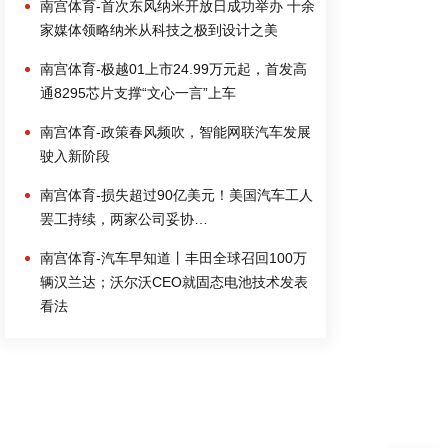
南宫体育-首次东风纳米开放日成功举办 十余
家媒体领略纳米从科技之极到设计之美
南宫体育-极越01上市24.99万元起，首发高
通8295芯片支撑“文心一言”上车
南宫体育-政策春风频吹，智能网联汽车发展
驶入新阶段
南宫体育-损失超过90亿美元！美国汽车工人
罢工持续，两家公司妥协…
南宫体育-汽车早知道丨丰田全球召回100万
辆汉兰达；沃尔沃CEO就固态电池技术发表
看法