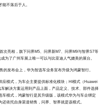
才能不落后于人。
首次亮相，旗下问界M5、问界新M7、问界M9与智界S7等
也成为了广州车展上唯一可以与比亚迪人气媲美的展台。
预售的发布会上，华为智选车业务宣布升级为鸿蒙智行。
应模式，为车企主要提供标准化模块；HI模式（Huawei
智能汽车解决方案运用到产品上面，产品定义、技术、部件选择
选车模式，鸿蒙智行是其升级版，该模式华为与车企绑定
为还依托自身渠道销售，问界、智界就是该模式。