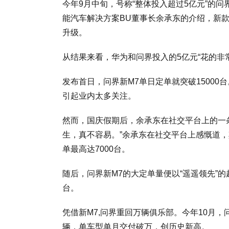
今年9月中旬，号称“整体投入超过5亿元”的问
能汽车解决方案BU董事长余承东的介绍，新
升级。
从结果来看，华为和问界投入的5亿元“花的非
发布首日，问界新M7单日定单就突破15000
引起业内太多关注。
然而，国庆假期后，余承东在社交平台上的一
生，真不容易。”余承东在社交平台上感慨道，
单最高达7000台。
随后，问界新M7的大定单量便以“遥遥领先”
台。
凭借新M7,问界重回万辆俱乐部。今年10月，问
辆，单车型单月交付破万，创历史新高。