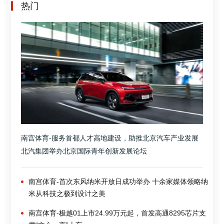
热门
南宫体育-服务首都人才高地建设，助推北京汽车产业发展
北汽集团举办北京国际青年创新发展论坛
南宫体育-首次东风纳米开放日成功举办 十余家媒体领略纳
米从科技之极到设计之美
南宫体育-极越01上市24.99万元起，首发高通8295芯片支