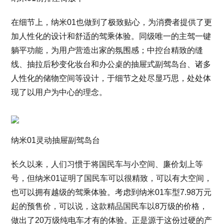
在细节上，纳米01也做到了极致贴心，为消费者提供了更
加人性化的设计和舒适的驾乘体验。同级唯一的主驾一键
躺平功能，为用户营造出家的氛围感；中控台精致的缝
线、抽拉后秒变化妆台和办公桌的抽屉式副驾岛台、诸多
人性化的储物空间等设计，于细节之处尽显巧思，处处体
现了以用户为中心的理念。
纳米01灵动抽屉副驾岛台
长久以来，人们习惯于将国民车与小空间、廉价划上等
号，但纳米01证明了国民车可以很精致，可以有大空间，
也可以拥有越级的驾乘体验。考虑到纳米01车型7.98万元
起的预售价，可以说，这款精品国民车以8万级的价格，
做出了20万级纯电车才有的体验。正是源于这份过硬的产