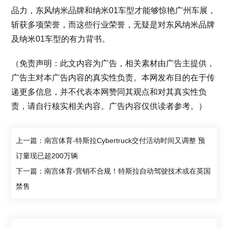
品力，东风纳米品牌和纳米01车型才能够惊艳广州车展，
斩获多项荣誉，而这些行业荣誉，无疑是对东风纳米品牌
及纳米01车型的有力背书。
（免责声明：此文内容为广告，相关素材由广告主提供，
广告主对本广告内容的真实性负责。本网发布目的在于传
递更多信息，并不代表本网赞同其观点和对其真实性负
责，请自行核实相关内容。广告内容仅供读者参考。）
上一篇：南宫体育-特斯拉Cybertruck交付活动时间又调整 预
订量现已超200万辆
下一篇：南宫体育-营销不合规！特斯拉自动驾驶技术或在英国
禁售