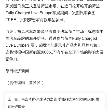
牌岚图日前正式登陆荷兰市场。在近日拉开帷幕的荷兰
Fully Charged Live Europe车展期间，岚图汽车岚图
FREE、岚图梦想家两款车型参展。
点评：东风汽车新能源品牌岚图进军荷兰市场，标志着中
国汽车品牌的海外扩张。通过参与荷兰Fully Charged
Live Europe车展，岚图汽车展示其产品力和品牌形象，
这将增强中国新能源(600617)汽车在全球市场的影响力及
竞争力。
每日经济新闻
（责任编辑：董萍萍 ）
上一篇：南宫体育-未来动力之选 孚能科技SPS软包电池闪耀
首届链博会