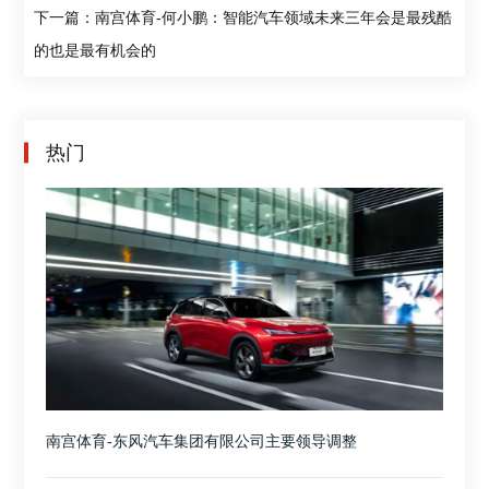
下一篇：南宫体育-何小鹏：智能汽车领域未来三年会是最残酷
的也是最有机会的
热门
南宫体育-东风汽车集团有限公司主要领导调整