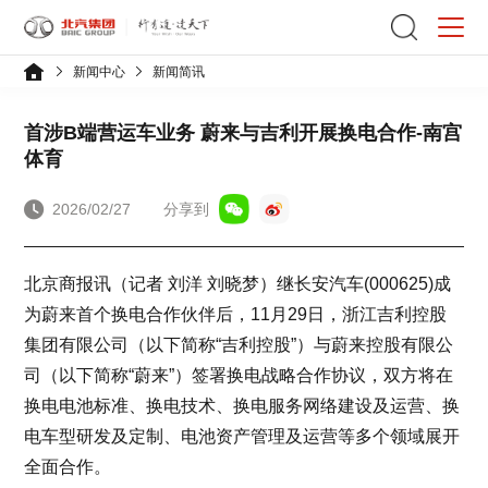
新闻中心
新闻简讯
首涉B端营运车业务 蔚来与吉利开展换电合作-南宫
体育
2026/02/27
分享到
北京商报讯（记者 刘洋 刘晓梦）继长安汽车(000625)成
为蔚来首个换电合作伙伴后，11月29日，浙江吉利控股
集团有限公司（以下简称“吉利控股”）与蔚来控股有限公
司（以下简称“蔚来”）签署换电战略合作协议，双方将在
换电电池标准、换电技术、换电服务网络建设及运营、换
电车型研发及定制、电池资产管理及运营等多个领域展开
全面合作。