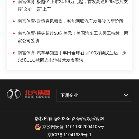
南宫体育-极越01上市24.99万元起，首发高通8295芯片支
撑“文心一言”上车
南宫体育-政策春风频吹，智能网联汽车发展驶入新阶段
南宫体育-损失超过90亿美元！美国汽车工人罢工持续，两
家公司妥协…
南宫体育-汽车早知道丨丰田全球召回100万辆汉兰达；沃
尔沃CEO就固态电池技术发表看法
下属企业
版权所有 @2023ng28南宫娱乐官网
京公网安备 11011302004105号
京ICP备11041689号-1