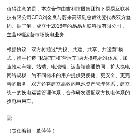
值得注意的是，本次合作由吉利控股集团旗下易易互联科
技有限公司CEO刘金良与蔚来高级副总裁沈斐代表双方签
约。据了解，成立于2016年的易易互联科技有限公司，
主营B端运营市场换电业务。
根据协议，双方将通过“共投、共建、共享、共运营”模
式，携手打造 “私家车”和“营运车”两大换电标准体系，加
速推动车端、站端、电池端、运营端连通协同，扩大换电
网络规模，为不同需求的用户提供更便捷、更安全、更完
善的服务。双方还将建立高效的电池资产管理体系，建立
统一的换电运营管理体系，合作研发适配双方换电体系的
换电乘用车。
（责任编辑：董萍萍 ）